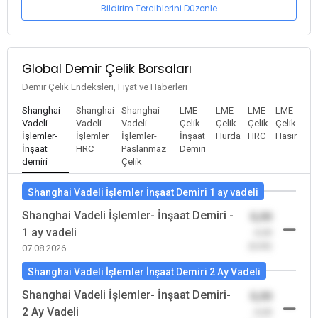
Bildirim Tercihlerini Düzenle
Global Demir Çelik Borsaları
Demir Çelik Endeksleri, Fiyat ve Haberleri
Shanghai
Shanghai
Shanghai
LME
LME
LME
LME
Vadeli
Vadeli
Vadeli
Çelik
Çelik
Çelik
Çelik
İşlemler-
İşlemler
İşlemler-
İnşaat
Hurda
HRC
Hasır
İnşaat
HRC
Paslanmaz
Demiri
demiri
Çelik
Shanghai Vadeli İşlemler İnşaat Demiri 1 ay vadeli
Shanghai Vadeli İşlemler- İnşaat Demiri -
0,00
1 ay vadeli
-0,00
(0,00)
07.08.2026
Shanghai Vadeli İşlemler İnşaat Demiri 2 Ay Vadeli
Shanghai Vadeli İşlemler- İnşaat Demiri-
0,00
2 Ay Vadeli
-0,00