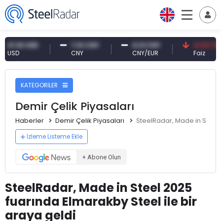
61 USD
7,10 CNY
0,13 CNY
41,53 TRY
D
CNY
CNY/EUR
Faiz
KATEGORİLER
Demir Çelik Piyasaları
Haberler
Demir Çelik Piyasaları
SteelRadar, Made in Steel 
İzleme Listeme Ekle
+ Abone Olun
SteelRadar, Made in Steel 2025
fuarında Elmarakby Steel ile bir
araya geldi