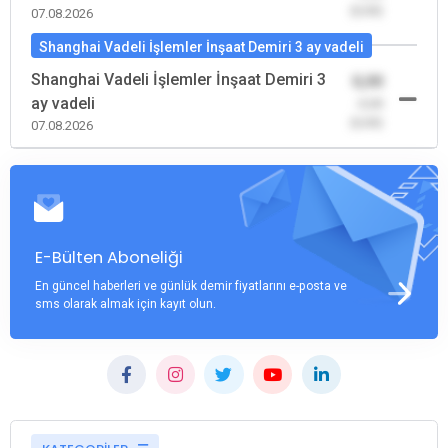
(0,00)
07.08.2026
Shanghai Vadeli İşlemler İnşaat Demiri 3 ay vadeli
Shanghai Vadeli İşlemler İnşaat Demiri 3
0,00
ay vadeli
-0,00
(0,00)
07.08.2026
E-Bülten Aboneliği
En güncel haberleri ve günlük demir fiyatlarını e-posta ve
sms olarak almak için kayıt olun.