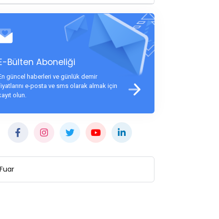
E-Bülten Aboneliği
En güncel haberleri ve günlük demir
fiyatlarını e-posta ve sms olarak almak için
kayıt olun.
Fuar