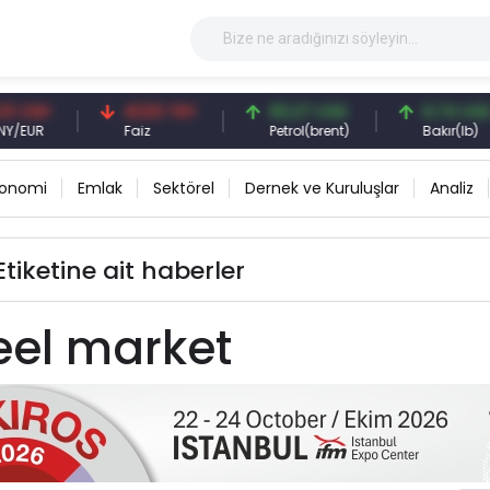
CNY
41,53 TRY
83,27 USD
6,74 USD
UR
Faiz
Petrol(brent)
Bakır(lb)
konomi
Emlak
Sektörel
Dernek ve Kuruluşlar
Analiz
tiketine ait haberler
teel market