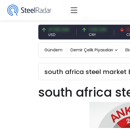
54,93 EUR
47,59 USD
7,09 CNY
0,13 
EUR
USD
CNY
CNY/E
Gündem
Demir Çelik Piyasaları
E
south africa steel market E
south africa s