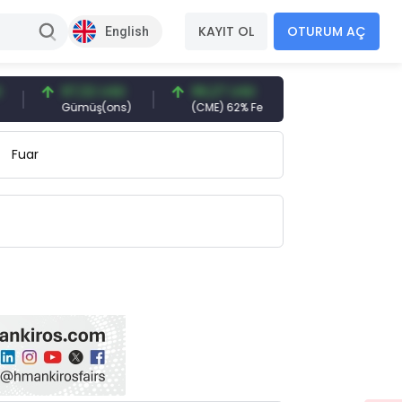
KAYIT OL
OTURUM AÇ
English
97,32 USD
96,27 USD
377,25 USD
Gümüş(ons)
(CME) 62% Fe
Gemi Söküm
Fuar