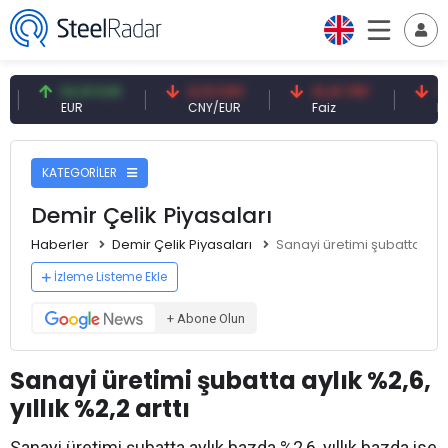
54,91 EUR
0,13 CNY
41,41 TRY
79,77 
EUR
CNY/EUR
Faiz
Petrol(b
KATEGORİLER
Demir Çelik Piyasaları
Haberler
Demir Çelik Piyasaları
Sanayi üretimi şubatta aylık 
İzleme Listeme Ekle
+ Abone Olun
Sanayi üretimi şubatta aylık %2,6,
yıllık %2,2 arttı
Sanayi üretimi şubatta aylık bazda %2,6, yıllık bazda ise