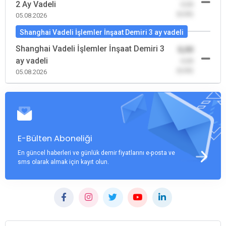
2 Ay Vadeli
-0,00
(0,00)
05.08.2026
Shanghai Vadeli İşlemler İnşaat Demiri 3 ay vadeli
Shanghai Vadeli İşlemler İnşaat Demiri 3
0,00
ay vadeli
-0,00
(0,00)
05.08.2026
E-Bülten Aboneliği
En güncel haberleri ve günlük demir fiyatlarını e-posta ve
sms olarak almak için kayıt olun.