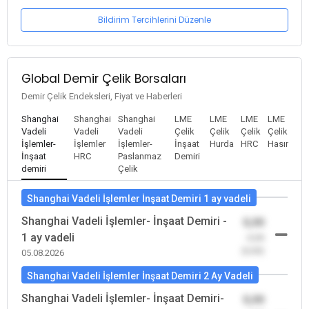
Bildirim Tercihlerini Düzenle
Global Demir Çelik Borsaları
Demir Çelik Endeksleri, Fiyat ve Haberleri
Shanghai
Shanghai
Shanghai
LME
LME
LME
LME
Vadeli
Vadeli
Vadeli
Çelik
Çelik
Çelik
Çelik
İşlemler-
İşlemler
İşlemler-
İnşaat
Hurda
HRC
Hasır
İnşaat
HRC
Paslanmaz
Demiri
demiri
Çelik
Shanghai Vadeli İşlemler İnşaat Demiri 1 ay vadeli
Shanghai Vadeli İşlemler- İnşaat Demiri -
0,00
1 ay vadeli
-0,00
(0,00)
05.08.2026
Shanghai Vadeli İşlemler İnşaat Demiri 2 Ay Vadeli
Shanghai Vadeli İşlemler- İnşaat Demiri-
0,00