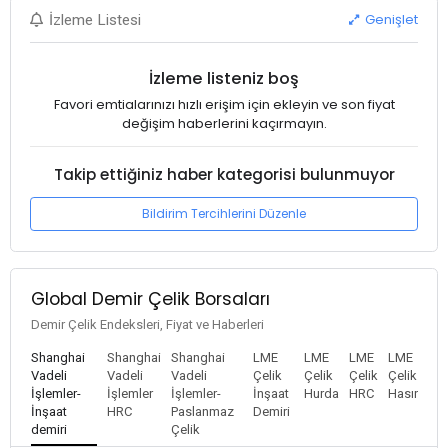
Genişlet
İzleme Listesi
İzleme listeniz boş
Favori emtialarınızı hızlı erişim için ekleyin ve son fiyat
değişim haberlerini kaçırmayın.
Takip ettiğiniz haber kategorisi bulunmuyor
Bildirim Tercihlerini Düzenle
Global Demir Çelik Borsaları
Demir Çelik Endeksleri, Fiyat ve Haberleri
Shanghai
Shanghai
Shanghai
LME
LME
LME
LME
Vadeli
Vadeli
Vadeli
Çelik
Çelik
Çelik
Çelik
İşlemler-
İşlemler
İşlemler-
İnşaat
Hurda
HRC
Hasır
İnşaat
HRC
Paslanmaz
Demiri
demiri
Çelik