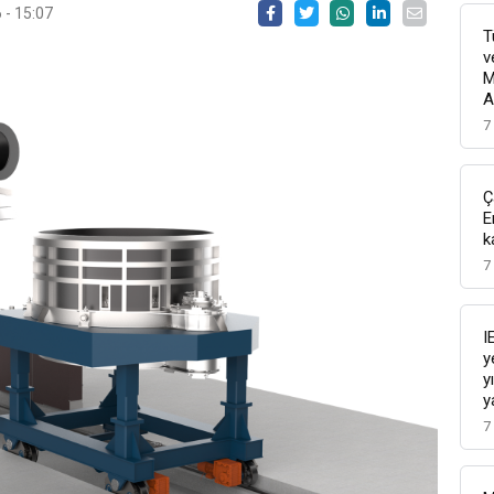
 - 15:07
T
v
M
A
7
Ç
E
k
7
I
y
y
y
7