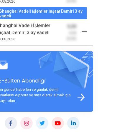
(0,00)
7.08.2026
Shanghai Vadeli İşlemler İnşaat Demiri 3 ay
vadeli
hanghai Vadeli İşlemler
0,00
nşaat Demiri 3 ay vadeli
-0,00
(0,00)
7.08.2026
E-Bülten Aboneliği
En güncel haberleri ve günlük demir
fiyatlarını e-posta ve sms olarak almak için
kayıt olun.