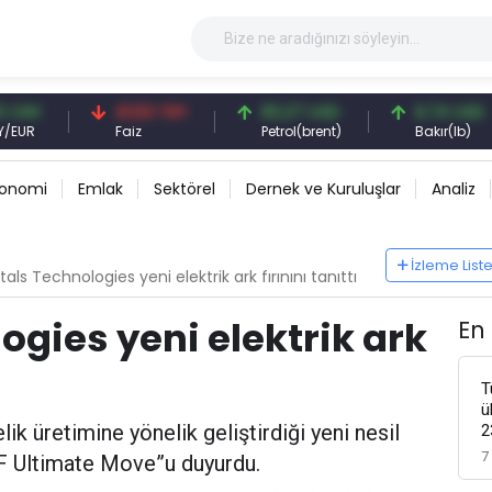
41,53 TRY
83,27 USD
6,74 USD
Faiz
Petrol(brent)
Bakır(lb)
konomi
Emlak
Sektörel
Dernek ve Kuruluşlar
Analiz
İzleme List
als Technologies yeni elektrik ark fırınını tanıttı
ogies yeni elektrik ark
En
T
ü
ik üretimine yönelik geliştirdiği yeni nesil
2
7
AF Ultimate Move”u duyurdu.