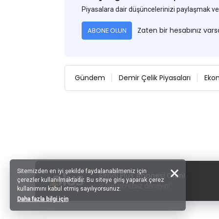
Piyasalara dair düşüncelerinizi paylaşmak
Zaten bir hesabınız var
ABONE OLUN
Gündem
Demir Çelik Piyasaları
Eko
Sitemizden en iyi şekilde faydalanabilmeniz için
Şimdi Plus Abonesi Olun!
çerezler kullanılmaktadır. Bu siteye giriş yaparak çerez
3 gün ücretsiz deneyin!
kullanımını kabul etmiş sayılıyorsunuz.
Daha fazla bilgi için