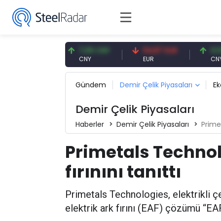
,59 USD
7,09 CNY
54,87 EUR
0,13 CNY
D
CNY
EUR
CNY/EUR
Gündem
Demir Çelik Piyasaları
E
Demir Çelik Piyasaları
Haberler
Demir Çelik Piyasaları
Primet
Primetals Technol
fırınını tanıttı
Primetals Technologies, elektrikli çel
elektrik ark fırını (EAF) çözümü “E