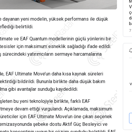
M
V
ç
d
esine dayanan yeni modelin, yüksek performans ile düşük
b
ediği belirtildi.
7
timate ve EAF Quantum modellerinin güçlü yönlerini bir
k tesisler için maksimum esneklik sağladığı ifade edildi.
iş sürecindeki yatırımcıların sermaye harcamalarına
nde, EAF Ultimate Move’un daha kısa kaynak süreleri
ktirdiği bildirildi. Bununla birlikte daha düşük bakım
v
ma gibi avantajlar sunduğu kaydedildi.
şleten bu yeni teknolojiyle birlikte, farklı EAF
tap etmeye devam ettiği vurgulandı. Açıklamada, maksimum
üreticiler için EAF Ultimate Move’un öne çıkan seçenek
dernizasyonunda şebeke dostu Aktif Güç Besleyici ve
ate konseptinin uygun bir çözüm sunduğu belirtildi. EAF