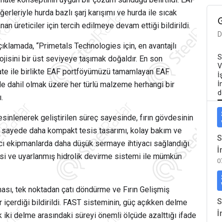
rleriyle hurda bazlı şarj karışımı ve hurda ile sıcak
n üreticiler için tercih edilmeye devam ettiği bildirildi.
D
ıklamada, “Primetals Technologies için, en avantajlı
S
ojisini bir üst seviyeye taşımak doğaldır. En son
V
ate ile birlikte EAF portföyümüzü tamamlayan EAF
İ
de dahil olmak üzere her türlü malzeme herhangi bir
İ
d
.
inlenerek geliştirilen süreç sayesinde, fırın gövdesinin
bu sayede daha kompakt tesis tasarımı, kolay bakım ve
S
ımcı ekipmanlarda daha düşük sermaye ihtiyacı sağlandığı
İ
vesi ve uyarlanmış hidrolik devirme sistemi ile mümkün
0
ası, tek noktadan çatı döndürme ve Fırın Gelişmiş
S
 içerdiği bildirildi. FAST sisteminin, güç açıkken delme
İ
 iki delme arasındaki süreyi önemli ölçüde azalttığı ifade