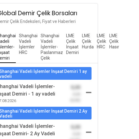
Global Demir Çelik Borsaları
emir Çelik Endeksleri, Fiyat ve Haberleri
hanghai
Shanghai
Shanghai
LME
LME
LME
LME
adeli
Vadeli
Vadeli
Çelik
Çelik
Çelik
Çelik
şlemler-
İşlemler
İşlemler-
İnşaat
Hurda
HRC
Hasır
nşaat
HRC
Paslanmaz
Demiri
emiri
Çelik
Shanghai Vadeli İşlemler İnşaat Demiri 1 ay
vadeli
hanghai Vadeli İşlemler-
0,00
nşaat Demiri - 1 ay vadeli
-0,00
(0,00)
7.08.2026
Shanghai Vadeli İşlemler İnşaat Demiri 2 Ay
Vadeli
hanghai Vadeli İşlemler-
0,00
nşaat Demiri- 2 Ay Vadeli
-0,00