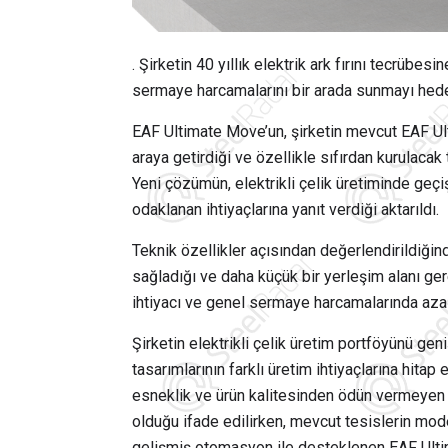
. Şirketin 40 yıllık elektrik ark fırını tecrüb
sermaye harcamalarını bir arada sunmayı hedefl
EAF Ultimate Move’un, şirketin mevcut EAF Ul
araya getirdiği ve özellikle sıfırdan kurulaca
Yeni çözümün, elektrikli çelik üretiminde geç
odaklanan ihtiyaçlarına yanıt verdiği aktarıldı.
Teknik özellikler açısından değerlendirildiği
sağladığı ve daha küçük bir yerleşim alanı gere
ihtiyacı ve genel sermaye harcamalarında azal
Şirketin elektrikli çelik üretim portföyünü geni
tasarımlarının farklı üretim ihtiyaçlarına hi
esneklik ve ürün kalitesinden ödün vermeyen 
olduğu ifade edilirken, mevcut tesislerin mo
gelişmiş otomasyon ile desteklenen EAF Ultim