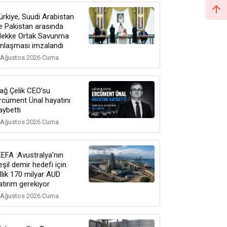
ürkiye, Suudi Arabistan
e Pakistan arasında
ekke Ortak Savunma
nlaşması imzalandı
 Ağustos 2026 Cuma
ağ Çelik CEO’su
rcüment Ünal hayatını
aybetti
 Ağustos 2026 Cuma
EEFA :Avustralya’nın
eşil demir hedefi için
ıllık 170 milyar AUD
atırım gerekiyor
 Ağustos 2026 Cuma