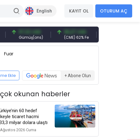
KAYIT OL
OTURUM AÇ
English
97,32 USD
96,27 USD
377,25 USD
Gümüş(ons)
(CME) 62% Fe
Gemi Söküm
Fuar
eme Ekle
+ Abone Olun
 çok okunan haberler
ürkiye’nin 60 hedef
lkeyle ticaret hacmi
33,3 milyar dolara ulaştı
 Ağustos 2026 Cuma