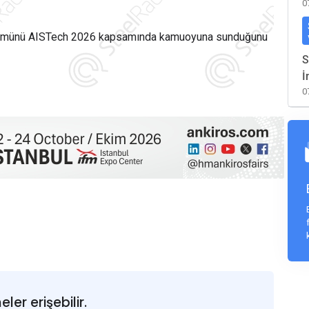
0
 çözümünü AISTech 2026 kapsamında kamuoyuna sunduğunu
S
İ
0
er erişebilir.