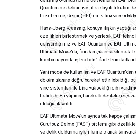
Quantum modelinin ise ultra düşük tüketim değe
briketlenmiş demir (HBI) ön ısıtmasına odaklana
Hans-Joerg Krassnig, konuya ilişkin yaptığı aç
özellikleri birleştirmek ve yerleşik EAF teknol
geliştirdiğimiz ve EAF Quantum ve EAF Ultim
Ultimate Move'da, fırından çıkan sıcak metal 
kombinasyonda işlenebilir” ifadelerini kullandı
Yeni modelde kullanılan ve EAF Quantum’dan es
döküm alanına doğru hareket ettirilebildiği, 
vinç sistemleri ile bina yüksekliği gibi yard
belirtildi. Bu yapının, hareketli destek çerçe
olduğu aktarıldı.
EAF Ultimate Move’un ayrıca tek kepçe çalışm
Cürufsuz Delme (FAST) sistemi gibi özellikler
ve delik doldurma işlemlerine olanak tanıyarak