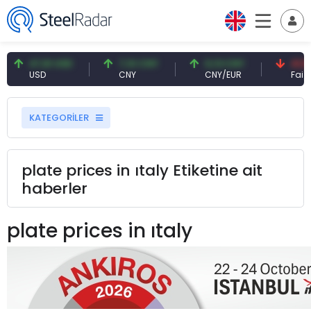
47,61 USD
7,10 CNY
0,13 CNY
41,53
USD
CNY
CNY/EUR
Faiz
KATEGORİLER
plate prices in ıtaly Etiketine ait
haberler
plate prices in ıtaly