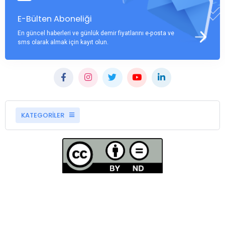
E-Bülten Aboneliği
En güncel haberleri ve günlük demir fiyatlarını e-posta ve
sms olarak almak için kayıt olun.
KATEGORİLER