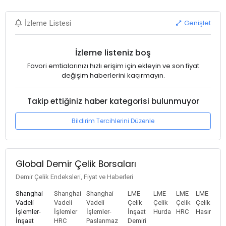
Genişlet
İzleme Listesi
İzleme listeniz boş
Favori emtialarınızı hızlı erişim için ekleyin ve son fiyat
değişim haberlerini kaçırmayın.
Takip ettiğiniz haber kategorisi bulunmuyor
Bildirim Tercihlerini Düzenle
Global Demir Çelik Borsaları
Demir Çelik Endeksleri, Fiyat ve Haberleri
Shanghai
Shanghai
Shanghai
LME
LME
LME
LME
Vadeli
Vadeli
Vadeli
Çelik
Çelik
Çelik
Çelik
İşlemler-
İşlemler
İşlemler-
İnşaat
Hurda
HRC
Hasır
İnşaat
HRC
Paslanmaz
Demiri