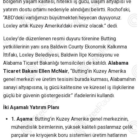
bölgenin yaşam kalitesi, nitelikli iş gücü, ulaşım altyapısı ve
yatırım dostu ortamı nedeniyle alındığını belirtti. Rochofski,
“ABD’deki varlığımızı büyütmekten heyecan duyuyoruz.
Loxley artık Kuzey Amerika’daki evimiz olacak.” dedi.
Loxley’de düzenlenen resmi duyuru törenine Butting
yetkililerinin yanı sıra Baldwin County Ekonomik Kalkınma
İttifakı, Loxley Belediyesi, Baldwin İlçe Komisyonu ve
Alabama Ticaret Bakanlığı temsilcileri de katıldı.
Alabama
Ticaret Bakanı Ellen McNair
, “Butting’in Kuzey Amerika
genel merkezi ve üretim tesisini burada kurması, Alabama’nın
sanayi altyapısına, iş gücü kalitesine ve küresel iş ilişkilerine
güçlü bir güvenin göstergesidir.” ifadelerini kullandı.
İki Aşamalı Yatırım Planı
1. Aşama
: Butting’in Kuzey Amerika genel merkezinin,
mühendislik birimlerinin, yüksek kaliteli paslanmaz çelik
parçalar ve kriyojenik boru sistemleri üretim hatlarının