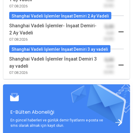
(0,00)
07.08.2026
Shanghai Vadeli İşlemler İnşaat Demiri 2 Ay Vadeli
Shanghai Vadeli İşlemler- İnşaat Demiri-
0,00
2 Ay Vadeli
-0,00
(0,00)
07.08.2026
Shanghai Vadeli İşlemler İnşaat Demiri 3 ay vadeli
Shanghai Vadeli İşlemler İnşaat Demiri 3
0,00
ay vadeli
-0,00
(0,00)
07.08.2026
E-Bülten Aboneliği
En güncel haberleri ve günlük demir fiyatlarını e-posta ve
sms olarak almak için kayıt olun.