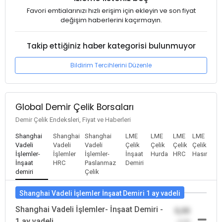
Favori emtialarınızı hızlı erişim için ekleyin ve son fiyat
değişim haberlerini kaçırmayın.
Takip ettiğiniz haber kategorisi bulunmuyor
Bildirim Tercihlerini Düzenle
Global Demir Çelik Borsaları
Demir Çelik Endeksleri, Fiyat ve Haberleri
Shanghai
Shanghai
Shanghai
LME
LME
LME
LME
Vadeli
Vadeli
Vadeli
Çelik
Çelik
Çelik
Çelik
İşlemler-
İşlemler
İşlemler-
İnşaat
Hurda
HRC
Hasır
İnşaat
HRC
Paslanmaz
Demiri
demiri
Çelik
Shanghai Vadeli İşlemler İnşaat Demiri 1 ay vadeli
Shanghai Vadeli İşlemler- İnşaat Demiri -
0,00
1 ay vadeli
-0,00