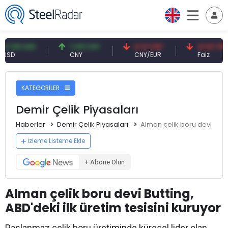
9 USD
7,09 CNY
0,13 CNY
41,53 TRY
CNY
CNY/EUR
Faiz
KATEGORİLER
Demir Çelik Piyasaları
Haberler
Demir Çelik Piyasaları
Alman çelik boru devi Buttin
İzleme Listeme Ekle
+ Abone Olun
Alman çelik boru devi Butting,
ABD'deki ilk üretim tesisini kuruyor
Paslanmaz çelik boru üretiminde küresel lider olan