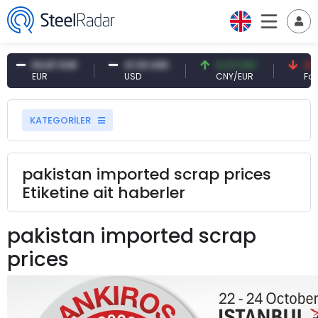
54,87 EUR
47,61 USD
0,13 CNY
41,5
EUR
USD
CNY/EUR
Faiz
KATEGORİLER
pakistan imported scrap prices
Etiketine ait haberler
pakistan imported scrap
prices