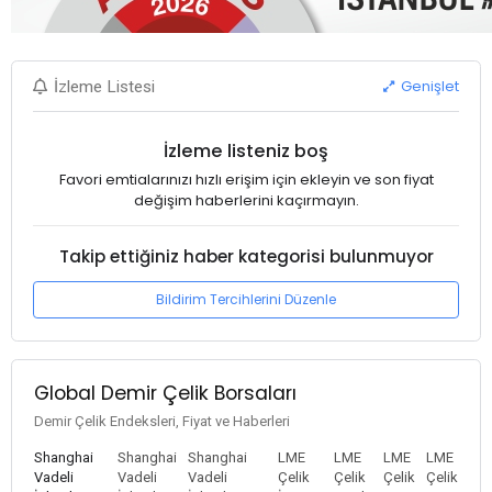
Genişlet
İzleme Listesi
İzleme listeniz boş
Favori emtialarınızı hızlı erişim için ekleyin ve son fiyat
değişim haberlerini kaçırmayın.
Takip ettiğiniz haber kategorisi bulunmuyor
Bildirim Tercihlerini Düzenle
Global Demir Çelik Borsaları
Demir Çelik Endeksleri, Fiyat ve Haberleri
Shanghai
Shanghai
Shanghai
LME
LME
LME
LME
Vadeli
Vadeli
Vadeli
Çelik
Çelik
Çelik
Çelik