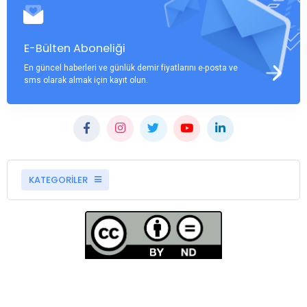
E-Bülten Aboneliği
En güncel haberleri ve günlük demir fiyatlarını e-posta ve
sms olarak almak için kayıt olun.
KATEGORİLER