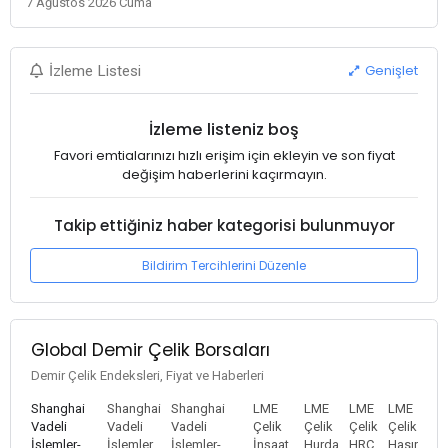
7 Ağustos 2026 Cuma
Genişlet
İzleme Listesi
İzleme listeniz boş
Favori emtialarınızı hızlı erişim için ekleyin ve son fiyat
değişim haberlerini kaçırmayın.
Takip ettiğiniz haber kategorisi bulunmuyor
Bildirim Tercihlerini Düzenle
Global Demir Çelik Borsaları
Demir Çelik Endeksleri, Fiyat ve Haberleri
Shanghai
Shanghai
Shanghai
LME
LME
LME
LME
Vadeli
Vadeli
Vadeli
Çelik
Çelik
Çelik
Çelik
İşlemler-
İşlemler
İşlemler-
İnşaat
Hurda
HRC
Hasır