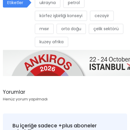
Etiketler
ukrayna
petrol
körfez işbirliği konseyi
cezayir
mısır
orta doğu
çelik sektörü
kuzey afrika
Yorumlar
Henüz yorum yapılmadı
Bu içeriğe sadece +plus aboneler