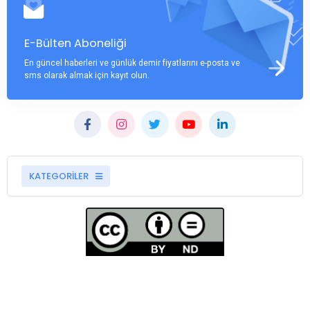
E-Bülten Aboneliği
En güncel haberleri ve günlük demir fiyatlarını e-posta ve
sms olarak almak için kayıt olun.
KATEGORİLER