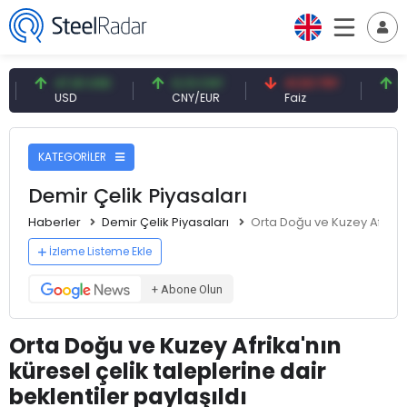
47,61 USD
0,13 CNY
41,53 TRY
83,27 
USD
CNY/EUR
Faiz
Petrol(b
KATEGORİLER
Demir Çelik Piyasaları
Haberler
Demir Çelik Piyasaları
Orta Doğu ve Kuzey Afrika'n
İzleme Listeme Ekle
+ Abone Olun
Orta Doğu ve Kuzey Afrika'nın
küresel çelik taleplerine dair
beklentiler paylaşıldı