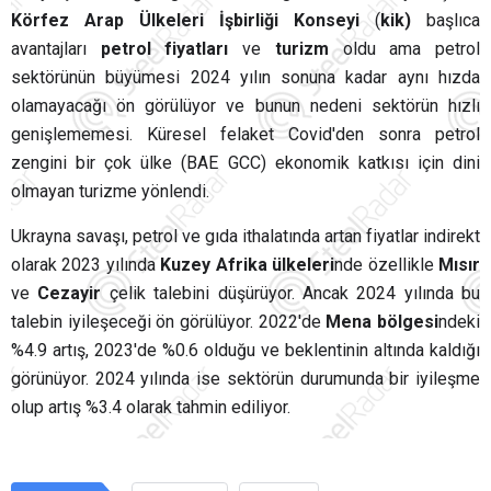
Körfez Arap Ülkeleri İşbirliği Konseyi
(
kik)
başlıca
avantajları
petrol fiyatları
ve
turizm
oldu ama petrol
sektörünün büyümesi 2024 yılın sonuna kadar aynı hızda
olamayacağı ön görülüyor ve bunun nedeni sektörün hızlı
genişlememesi. Küresel felaket Covid'den sonra petrol
zengini bir çok ülke (BAE GCC) ekonomik katkısı için dini
olmayan turizme yönlendi.
Ukrayna savaşı, petrol ve gıda ithalatında artan fiyatlar indirekt
olarak 2023 yılında
Kuzey
Afrika ülkeleri
nde özellikle
Mısır
ve
Cezayir
çelik talebini düşürüyor. Ancak 2024 yılında bu
talebin iyileşeceği ön görülüyor. 2022'de
Mena bölgesi
ndeki
%4.9 artış, 2023'de %0.6 olduğu ve beklentinin altında kaldığı
görünüyor. 2024 yılında ise sektörün durumunda bir iyileşme
olup artış %3.4 olarak tahmin ediliyor.