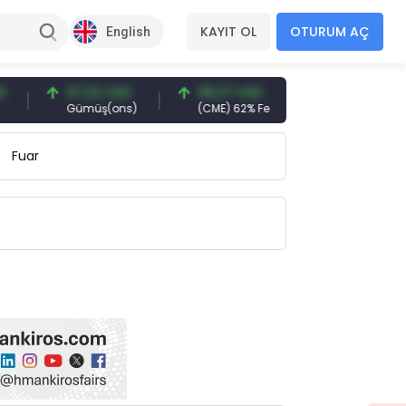
KAYIT OL
OTURUM AÇ
English
97,32 USD
96,27 USD
377,25 USD
Gümüş(ons)
(CME) 62% Fe
Gemi Söküm
Fuar