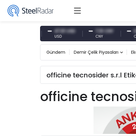
54,87 EUR
47,61 USD
7,10 CNY
0,13
EUR
USD
CNY
CNY/
Gündem
Demir Çelik Piyasaları
E
officine tecnosider s.r.l Eti
officine tecnosi