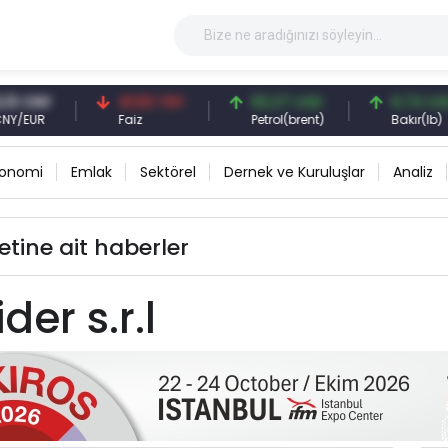
 CNY
41,53 TRY
83,27 USD
6,74 USD
EUR
Faiz
Petrol(brent)
Bakır(lb)
konomi
Emlak
Sektörel
Dernek ve Kuruluşlar
Analiz
ketine ait haberler
der s.r.l