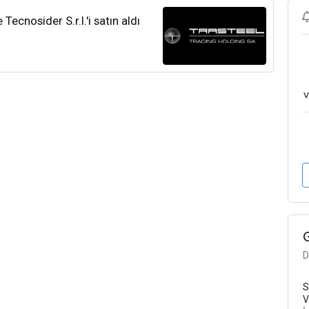
nosider S.r.l.'i satın aldı
v
D
S
V