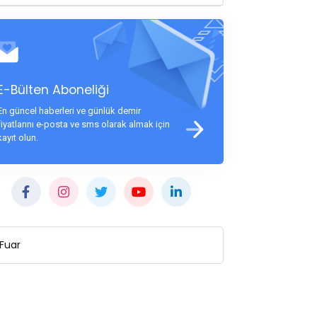
E-Bülten Aboneliği
En güncel haberleri ve günlük demir
fiyatlarını e-posta ve sms olarak almak için
kayıt olun.
Fuar