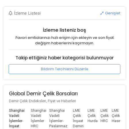
Genişlet
İzleme Listesi
İzleme listeniz boş
Favori emtialarınızı hızlı erişim için ekleyin ve son fiyat
değişim haberlerini kaçırmayın.
Takip ettiğiniz haber kategorisi bulunmuyor
Bildirim Tercihlerini Düzenle
Global Demir Çelik Borsaları
Demir Çelik Endeksleri, Fiyat ve Haberleri
Shanghai
Shanghai
Shanghai
LME
LME
LME
LME
Vadeli
Vadeli
Vadeli
Çelik
Çelik
Çelik
Çelik
İşlemler-
İşlemler
İşlemler-
İnşaat
Hurda
HRC
Hasır
İnşaat
HRC
Paslanmaz
Demiri