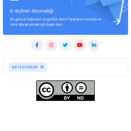
E-Bülten Aboneliği
En güncel haberleri ve günlük demir fiyatlarını e-posta ve
sms olarak almak için kayıt olun.
KATEGORİLER