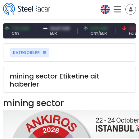
7,10 CNY
54,87 EUR
0,13 CNY
41,53 
CNY
EUR
CNY/EUR
Faiz
KATEGORİLER
mining sector Etiketine ait
haberler
mining sector