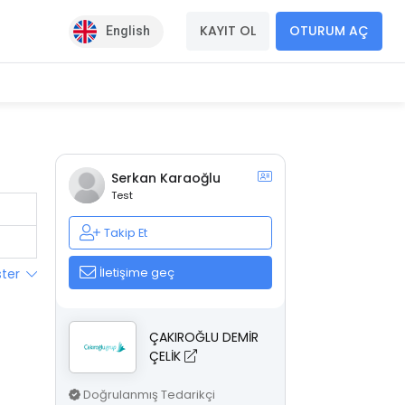
KAYIT OL
OTURUM AÇ
English
Serkan Karaoğlu
Test
Takip Et
İletişime geç
ster
ÇAKIROĞLU DEMİR
ÇELİK
Doğrulanmış Tedarikçi