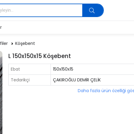
r
filer
Köşebent
L 150x150x15 Köşebent
Ebat
150x150x15
Tedarikçi
ÇAKIROĞLU DEMİR ÇELİK
Daha fazla ürün özelliği gö