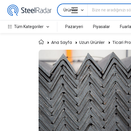
Ürünler
Tüm Kategoriler
Pazaryeri
Piyasalar
Fuarla
Ana Sayfa
Uzun Ürünler
Ticari Pro