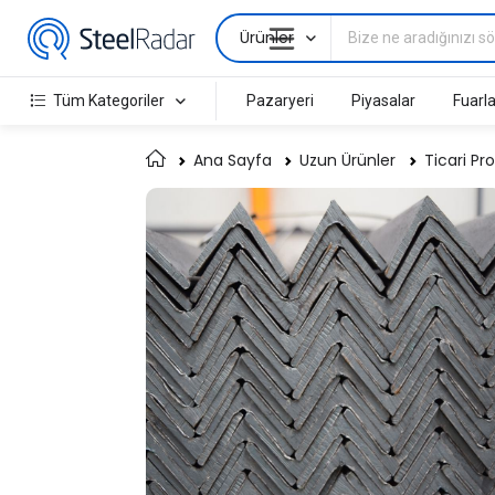
Ürünler
Tüm Kategoriler
Pazaryeri
Piyasalar
Fuarla
Ana Sayfa
Uzun Ürünler
Ticari Pro