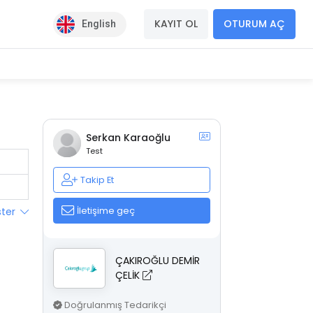
KAYIT OL
OTURUM AÇ
English
Serkan Karaoğlu
Test
Takip Et
İletişime geç
ster
ÇAKIROĞLU DEMİR
ÇELİK
Doğrulanmış Tedarikçi