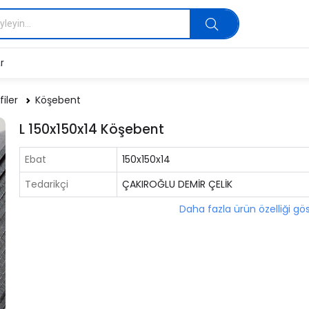
r
filer
Köşebent
L 150x150x14 Köşebent
Ebat
150x150x14
Tedarikçi
ÇAKIROĞLU DEMİR ÇELİK
Daha fazla ürün özelliği gö