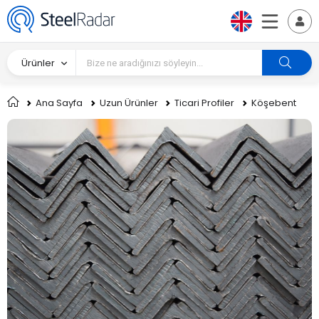
Ürünler
Ana Sayfa
Uzun Ürünler
Ticari Profiler
Köşebent