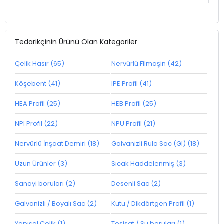
Tedarikçinin Ürünü Olan Kategoriler
Çelik Hasır (65)
Nervürlü Filmaşin (42)
Köşebent (41)
IPE Profil (41)
HEA Profil (25)
HEB Profil (25)
NPI Profil (22)
NPU Profil (21)
Nervürlü İnşaat Demiri (18)
Galvanizli Rulo Sac (GI) (18)
Uzun Ürünler (3)
Sıcak Haddelenmiş (3)
Sanayi boruları (2)
Desenli Sac (2)
Galvanizli / Boyalı Sac (2)
Kutu / Dikdörtgen Profil (1)
Yapısal Çelik (1)
Tesisat / Su boruları (1)