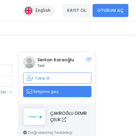
KAYIT OL
OTURUM AÇ
English
Serkan Karaoğlu
Test
Takip Et
İletişime geç
ster
ÇAKIROĞLU DEMİR
ÇELİK
Doğrulanmış Tedarikçi