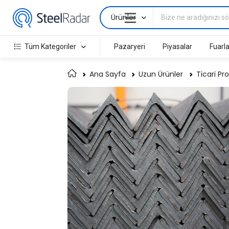
Ürünler
Tüm Kategoriler
Pazaryeri
Piyasalar
Fuarla
Ana Sayfa
Uzun Ürünler
Ticari Pro