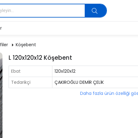
r
filer
Köşebent
L 120x120x12 Köşebent
Ebat
120x120x12
Tedarikçi
ÇAKIROĞLU DEMİR ÇELİK
Daha fazla ürün özelliği gö