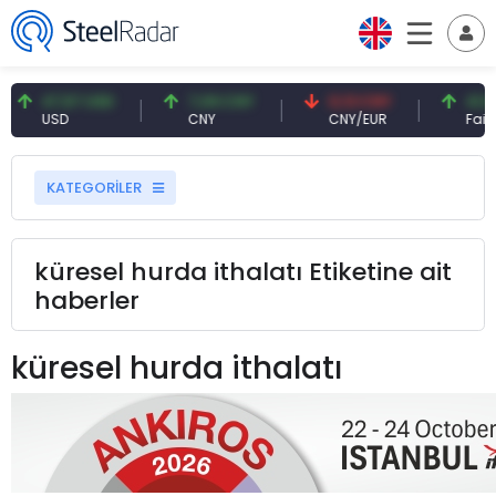
47,57 USD
7,09 CNY
0,13 CNY
41,54 T
USD
CNY
CNY/EUR
Faiz
KATEGORİLER
küresel hurda ithalatı Etiketine ait
haberler
küresel hurda ithalatı