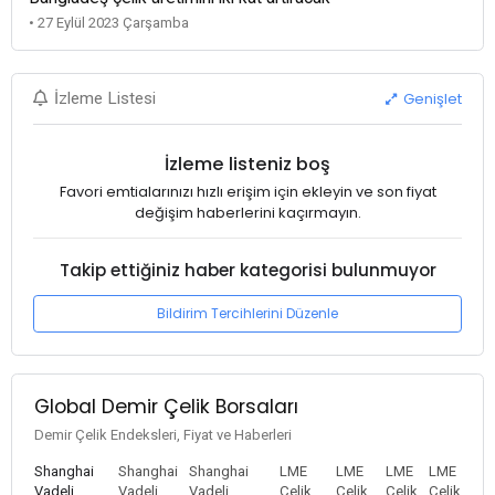
• 27 Eylül 2023 Çarşamba
Genişlet
İzleme Listesi
İzleme listeniz boş
Favori emtialarınızı hızlı erişim için ekleyin ve son fiyat
değişim haberlerini kaçırmayın.
Takip ettiğiniz haber kategorisi bulunmuyor
Bildirim Tercihlerini Düzenle
Global Demir Çelik Borsaları
Demir Çelik Endeksleri, Fiyat ve Haberleri
Shanghai
Shanghai
Shanghai
LME
LME
LME
LME
Vadeli
Vadeli
Vadeli
Çelik
Çelik
Çelik
Çelik