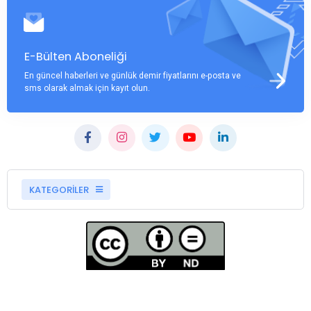
E-Bülten Aboneliği
En güncel haberleri ve günlük demir fiyatlarını e-posta ve
sms olarak almak için kayıt olun.
KATEGORİLER