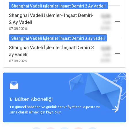
Shanghai Vadeli İşlemler İnşaat Demiri 2 Ay Vadeli
Shanghai Vadeli İşlemler- İnşaat Demiri-
0,00
2 Ay Vadeli
-0,00
(0,00)
07.08.2026
Shanghai Vadeli İşlemler İnşaat Demiri 3 ay vadeli
Shanghai Vadeli İşlemler İnşaat Demiri 3
0,00
ay vadeli
-0,00
(0,00)
07.08.2026
E-Bülten Aboneliği
En güncel haberleri ve günlük demir fiyatlarını e-posta ve
sms olarak almak için kayıt olun.