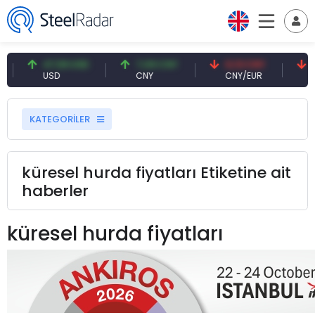
47,59 USD
7,09 CNY
0,13 CNY
41
USD
CNY
CNY/EUR
Fa
KATEGORİLER
küresel hurda fiyatları Etiketine ait
haberler
küresel hurda fiyatları