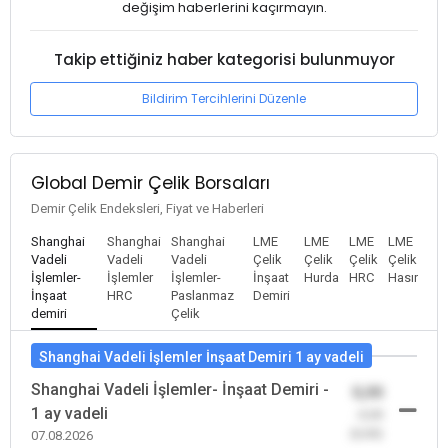
değişim haberlerini kaçırmayın.
Takip ettiğiniz haber kategorisi bulunmuyor
Bildirim Tercihlerini Düzenle
Global Demir Çelik Borsaları
Demir Çelik Endeksleri, Fiyat ve Haberleri
Shanghai
Shanghai
Shanghai
LME
LME
LME
LME
Vadeli
Vadeli
Vadeli
Çelik
Çelik
Çelik
Çelik
İşlemler-
İşlemler
İşlemler-
İnşaat
Hurda
HRC
Hasır
İnşaat
HRC
Paslanmaz
Demiri
demiri
Çelik
Shanghai Vadeli İşlemler İnşaat Demiri 1 ay vadeli
Shanghai Vadeli İşlemler- İnşaat Demiri -
0,00
1 ay vadeli
-0,00
(0,00)
07.08.2026