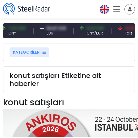
7,10 CNY
54,87 EUR
0,13 CNY
41,53 TRY
CNY
EUR
CNY/EUR
Faiz
KATEGORİLER
konut satışları Etiketine ait
haberler
konut satışları