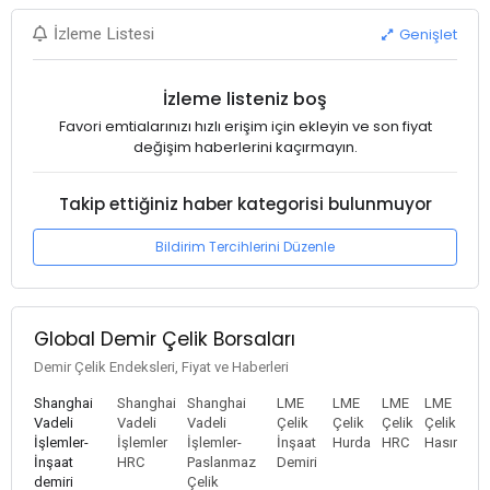
Genişlet
İzleme Listesi
İzleme listeniz boş
Favori emtialarınızı hızlı erişim için ekleyin ve son fiyat
değişim haberlerini kaçırmayın.
Takip ettiğiniz haber kategorisi bulunmuyor
Bildirim Tercihlerini Düzenle
Global Demir Çelik Borsaları
Demir Çelik Endeksleri, Fiyat ve Haberleri
Shanghai
Shanghai
Shanghai
LME
LME
LME
LME
Vadeli
Vadeli
Vadeli
Çelik
Çelik
Çelik
Çelik
İşlemler-
İşlemler
İşlemler-
İnşaat
Hurda
HRC
Hasır
İnşaat
HRC
Paslanmaz
Demiri
demiri
Çelik