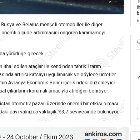
T
i
b
6
 Rusya ve Belarus menşeli otomobiller ile diğer
 önemli ölçüde artırılmasını öngören kararnameyi
a yürürlüğe girecek.
ithal edilen araçlar ile kendinden tahrikli tarım
sında artırıcı katsayı uygulanacak ve böylece ücretler
v
ımın Avrasya Ekonomik Birliği içerisindeki düzenleyici
l çıkarlarını korumak amacıyla atıldığını belirtiyor.
stan otomotiv pazarı üzerinde önemli bir etkisi olması
daki payı yalnızca yaklaşık %3,7 seviyesinde bulunuyor.