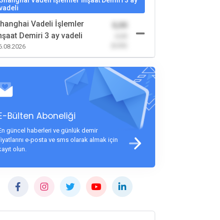
Shanghai Vadeli İşlemler İnşaat Demiri 3 ay
vadeli
hanghai Vadeli İşlemler
0,00
nşaat Demiri 3 ay vadeli
-0,00
(0,00)
6.08.2026
E-Bülten Aboneliği
En güncel haberleri ve günlük demir
fiyatlarını e-posta ve sms olarak almak için
kayıt olun.