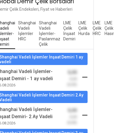
Global Demir Çelik Borsaları
emir Çelik Endeksleri, Fiyat ve Haberleri
hanghai
Shanghai
Shanghai
LME
LME
LME
LME
adeli
Vadeli
Vadeli
Çelik
Çelik
Çelik
Çelik
şlemler-
İşlemler
İşlemler-
İnşaat
Hurda
HRC
Hasır
nşaat
HRC
Paslanmaz
Demiri
emiri
Çelik
Shanghai Vadeli İşlemler İnşaat Demiri 1 ay
vadeli
hanghai Vadeli İşlemler-
0,00
nşaat Demiri - 1 ay vadeli
-0,00
(0,00)
6.08.2026
Shanghai Vadeli İşlemler İnşaat Demiri 2 Ay
Vadeli
hanghai Vadeli İşlemler-
0,00
nşaat Demiri- 2 Ay Vadeli
-0,00
(0,00)
6.08.2026