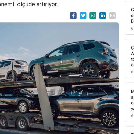
nemli ölçüde artırıyor.
G
d
D
6
Ç
A
t
ö
6
M
a
c
y
6