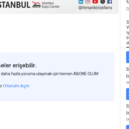
D
S
V
İ
İ
d
er erişebilir.
S
 ve daha fazla yoruma ulaşmak için hemen ABONE OLUN!
İ
0
sa
Oturum Açın
S
İ
0