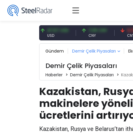
,91 EUR
47,57 USD
7,09 CNY
0,13 CNY
R
USD
CNY
CNY/EUR
Gündem
Demir Çelik Piyasaları
E
Demir Çelik Piyasaları
Haberler
Demir Çelik Piyasaları
Kazakista
Kazakistan, Rusya
makinelere yönel
ücretlerini artırıy
Kazakistan, Rusya ve Belarus’tan itha