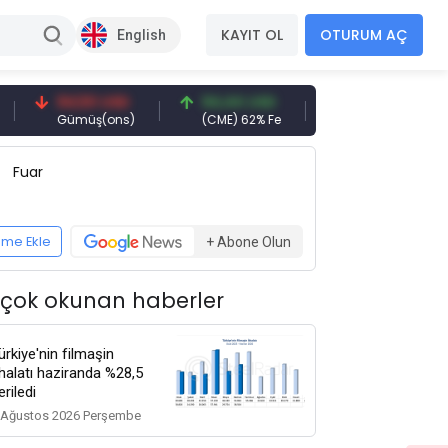
KAYIT OL
OTURUM AÇ
English
94,50 USD
94,44 USD
377,25 USD
Gümüş(ons)
(CME) 62% Fe
Gemi Söküm
Fuar
eme Ekle
+ Abone Olun
 çok okunan haberler
ürkiye'nin filmaşin
thalatı haziranda %28,5
eriledi
 Ağustos 2026 Perşembe