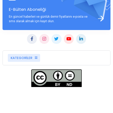
E-Bülten Aboneliği
En güncel haberleri ve günlük demir fiyatlarını e-posta ve
sms olarak almak için kayıt olun.
KATEGORİLER