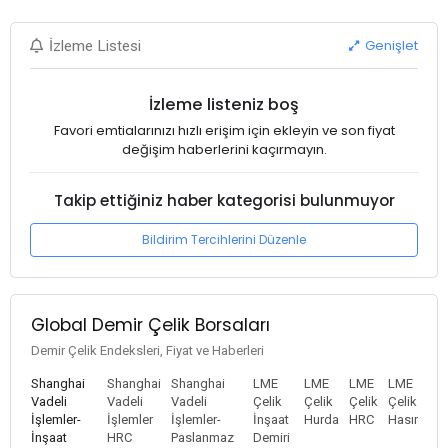
Genişlet
İzleme Listesi
İzleme listeniz boş
Favori emtialarınızı hızlı erişim için ekleyin ve son fiyat
değişim haberlerini kaçırmayın.
Takip ettiğiniz haber kategorisi bulunmuyor
Bildirim Tercihlerini Düzenle
Global Demir Çelik Borsaları
Demir Çelik Endeksleri, Fiyat ve Haberleri
Shanghai
Shanghai
Shanghai
LME
LME
LME
LME
Vadeli
Vadeli
Vadeli
Çelik
Çelik
Çelik
Çelik
İşlemler-
İşlemler
İşlemler-
İnşaat
Hurda
HRC
Hasır
İnşaat
HRC
Paslanmaz
Demiri