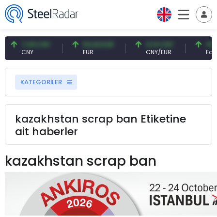
7,09 CNY
54,93 EUR
0,13 CNY
41,5
CNY
EUR
CNY/EUR
Faiz
KATEGORİLER
kazakhstan scrap ban Etiketine
ait haberler
kazakhstan scrap ban