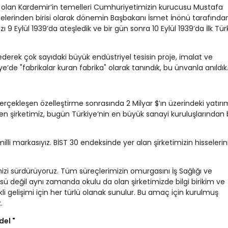
ası olan Kardemir’in temelleri Cumhuriyetimizin kurucusu Mustafa
lerinden birisi olarak dönemin Başbakanı İsmet İnönü tarafında
mızı 9 Eylül 1939’da ateşledik ve bir gün sonra 10 Eylül 1939’da İlk Tür
ederek çok sayıdaki büyük endüstriyel tesisin proje, imalat ve
e’de "fabrikalar kuran fabrika" olarak tanındık, bu ünvanla anıldık
rçekleşen özelleştirme sonrasında 2 Milyar $’ın üzerindeki yatırı
en şirketimiz, bugün Türkiye’nin en büyük sanayi kuruluşlarından b
lli markasıyız. BİST 30 endeksinde yer alan şirketimizin hisselerin
imizi sürdürüyoruz. Tüm süreçlerimizin omurgasını İş Sağlığı ve
ü değil aynı zamanda okulu da olan şirketimizde bilgi birikim ve
rekli gelişimi için her türlü olanak sunulur. Bu amaç için kurulmuş
.
del "