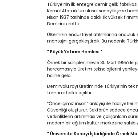
Türkiye’nin ilk entegre demir çelik fabrik
Kemal Atatürk’ün ulusal sanayileşme hamle
Nisan 1937 tarihinde atıldı. İlk yüksek fırını
Demirini ürettik.
Ülkemizin endüstriyel atılımlarına öncülük 
montajını gerçekleştirdik. Bu nedenle Türkiy
" Büyük Yatırım Hamlesi "
Örnek bir sahiplenmeyle 30 Mart 1995’de ge
harcamasıyla üretim teknolojilerini yeniley
haline geldi.
Demiryolu rayı üretiminde Türkiye’nin tek mi
tamamı halka açıktır.
“Önceliğimiz insan” anlayışı ile faaliyetler
Güvenliği oluşturur. Sektörün sadece öncüs
yetkinliklerin artırılması ve çalışanların sü
modern bir eğitim kültür merkezine sahibiz
" Üniversite Sanayi İşbirliğinde Örnek Mo