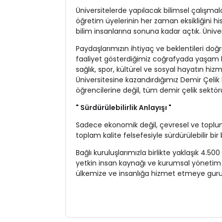
Üniversitelerde yapılacak bilimsel çalışmal
öğretim üyelerinin her zaman eksikliğini h
bilim insanlarına sonuna kadar açtık. Ünivers
Paydaşlarımızın ihtiyaç ve beklentileri do
faaliyet gösterdiğimiz coğrafyada yaşam ka
sağlık, spor, kültürel ve sosyal hayatın h
Üniversitesine kazandırdığımız Demir Çeli
öğrencilerine değil, tüm demir çelik sektö
" Sürdürülebilirlik Anlayışı "
Sadece ekonomik değil, çevresel ve toplums
toplam kalite felsefesiyle sürdürülebilir bi
Bağlı kuruluşlarımızla birlikte yaklaşık 4.50
yetkin insan kaynağı ve kurumsal yönetim t
ülkemize ve insanlığa hizmet etmeye guru