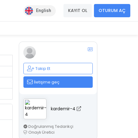
KAYIT OL
OTURUM AÇ
English
Takip Et
İletişime geç
kardemir-4
Doğrulanmış Tedarikçi
Onaylı Üretici