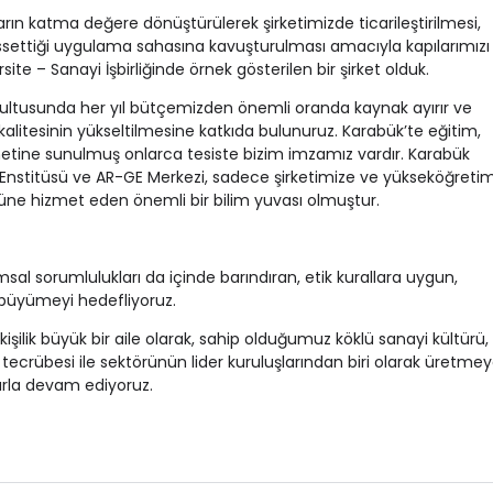
arın katma değere dönüştürülerek şirketimizde ticarileştirilmesi,
issettiği uygulama sahasına kavuşturulması amacıyla kapılarımızı
ite – Sanayi İşbirliğinde örnek gösterilen bir şirket olduk.
ğrultusunda her yıl bütçemizden önemli oranda kaynak ayırır ve
litesinin yükseltilmesine katkıda bulunuruz. Karabük’te eğitim,
izmetine sunulmuş onlarca tesiste bizim imzamız vardır. Karabük
k Enstitüsü ve AR-GE Merkezi, sadece şirketimize ve yükseköğreti
rüne hizmet eden önemli bir bilim yuvası olmuştur.
al sorumlulukları da içinde barındıran, etik kurallara uygun,
r büyümeyi hedefliyoruz.
0 kişilik büyük bir aile olarak, sahip olduğumuz köklü sanayi kültürü,
ecrübesi ile sektörünün lider kuruluşlarından biri olarak üretmey
rla devam ediyoruz.