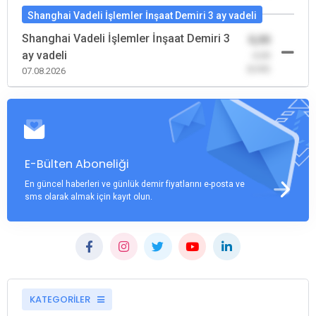
Shanghai Vadeli İşlemler İnşaat Demiri 3 ay vadeli
Shanghai Vadeli İşlemler İnşaat Demiri 3
0,00
ay vadeli
-0,00
(0,00)
07.08.2026
E-Bülten Aboneliği
En güncel haberleri ve günlük demir fiyatlarını e-posta ve
sms olarak almak için kayıt olun.
KATEGORİLER