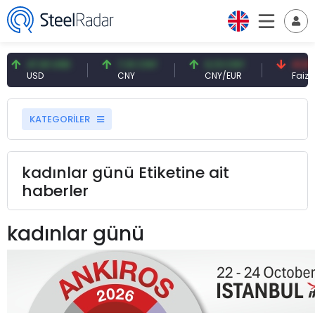
47,61 USD
7,10 CNY
0,13 CNY
41,53 T
USD
CNY
CNY/EUR
Faiz
KATEGORİLER
kadınlar günü Etiketine ait
haberler
kadınlar günü