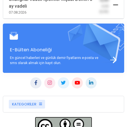
ay vadeli
-0,00
(0,00)
07.08.2026
E-Bülten Aboneliği
En güncel haberleri ve günlük demir fiyatlarını e-posta ve
sms olarak almak için kayıt olun.
KATEGORİLER