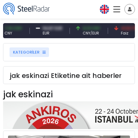
 CNY
54,87 EUR
0,13 CNY
41,53 TRY
EUR
CNY/EUR
Faiz
KATEGORİLER
jak eskinazi Etiketine ait haberler
jak eskinazi