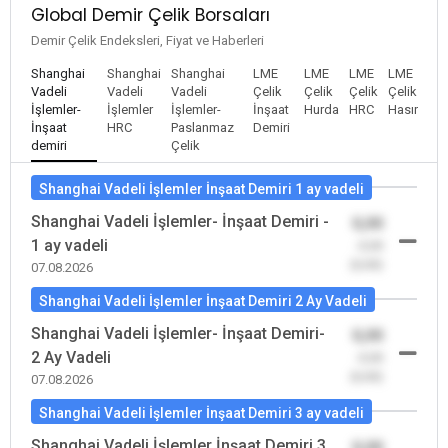
Global Demir Çelik Borsaları
Demir Çelik Endeksleri, Fiyat ve Haberleri
Shanghai
Shanghai
Shanghai
LME
LME
LME
LME
Vadeli
Vadeli
Vadeli
Çelik
Çelik
Çelik
Çelik
İşlemler-
İşlemler
İşlemler-
İnşaat
Hurda
HRC
Hasır
İnşaat
HRC
Paslanmaz
Demiri
demiri
Çelik
Shanghai Vadeli İşlemler İnşaat Demiri 1 ay vadeli
Shanghai Vadeli İşlemler- İnşaat Demiri -
0,00
1 ay vadeli
-0,00
(0,00)
07.08.2026
Shanghai Vadeli İşlemler İnşaat Demiri 2 Ay Vadeli
Shanghai Vadeli İşlemler- İnşaat Demiri-
0,00
2 Ay Vadeli
-0,00
(0,00)
07.08.2026
Shanghai Vadeli İşlemler İnşaat Demiri 3 ay vadeli
Shanghai Vadeli İşlemler İnşaat Demiri 3
0,00