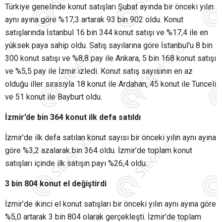
Türkiye genelinde konut satışları Şubat ayında bir önceki yılın
aynı ayına göre %17,3 artarak 93 bin 902 oldu. Konut
satışlarında İstanbul 16 bin 344 konut satışı ve %17,4 ile en
yüksek paya sahip oldu. Satış sayılarına göre İstanbul'u 8 bin
300 konut satışı ve %8,8 pay ile Ankara, 5 bin 168 konut satışı
ve %5,5 pay ile İzmir izledi. Konut satış sayısının en az
olduğu iller sırasıyla 18 konut ile Ardahan, 45 konut ile Tunceli
ve 51 konut ile Bayburt oldu.
İzmir’de bin 364 konut ilk defa satıldı
İzmir’de ilk defa satılan konut sayısı bir önceki yılın aynı ayına
göre %3,2 azalarak bin 364 oldu. İzmir’de toplam konut
satışları içinde ilk satışın payı %26,4 oldu.
3 bin 804 konut el değiştirdi
İzmir’de ikinci el konut
satışları
bir önceki yılın aynı ayına göre
%5,0 artarak 3 bin 804 olarak gerçekleşti. İ
zmir’de toplam