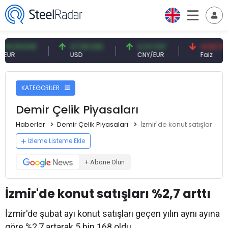
3 EUR
47,59 USD
0,13 CNY
41,53 TRY
USD
CNY/EUR
Faiz
KATEGORİLER
Demir Çelik Piyasaları
Haberler
Demir Çelik Piyasaları
İzmir'de konut satışları %2,7
İzleme Listeme Ekle
+ Abone Olun
İzmir'de konut satışları %2,7 arttı
İzmir'de şubat ayı konut satışları geçen yılın aynı ayına
göre %2,7 artarak 5 bin 168 oldu.