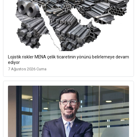
Lojistik riskler MENA çelik ticaretinin yönünü belirlemeye devam
ediyor
7 Ağustos 2026 Cuma