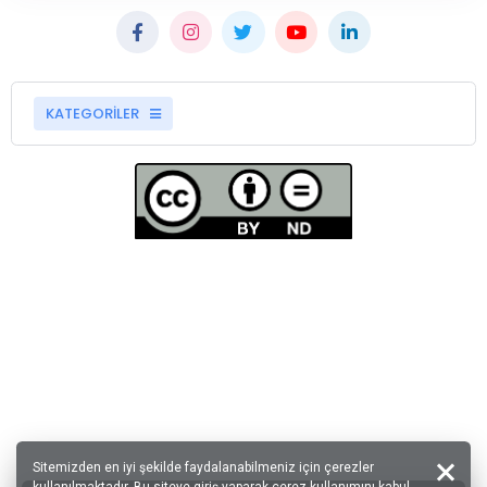
KATEGORİLER
Sitemizden en iyi şekilde faydalanabilmeniz için çerezler