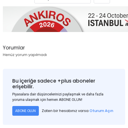
Yorumlar
Henüz yorum yapılmadı
Bu içeriğe sadece +plus aboneler
erişebilir.
Piyasalara dair düşüncelerinizi paylaşmak ve daha fazla
yoruma ulaşmak için hemen ABONE OLUN!
Zaten bir hesabınız varsa
Oturum Açın
ABONE OLUN