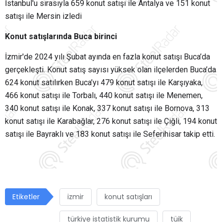
İstanbul'u sırasıyla 659 konut satışı ile Antalya ve 151 konut
satışı ile Mersin izledi
Konut satışlarında Buca birinci
İzmir'de 2024 yılı Şubat ayında en fazla konut satışı Buca’da
gerçekleşti. Konut satış sayısı yüksek olan ilçelerden Buca’da
624 konut satılırken Buca’yı 479 konut satışı ile Karşıyaka,
466 konut satışı ile Torbalı, 440 konut satışı ile Menemen,
340 konut satışı ile Konak, 337 konut satışı ile Bornova, 313
konut satışı ile Karabağlar, 276 konut satışı ile Çiğli, 194 konut
satışı ile Bayraklı ve 183 konut satışı ile Seferihisar takip etti.
Etiketler
izmir
konut satışları
türkiye istatistik kurumu
tüik