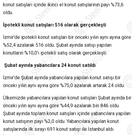
konut satışları içinde ikinci el konut satışlarının payı %73,6
oldu.
İpotekli konut satışları 516 olarak gerçekleşti
İzmir'de ipotekli konut satışları bir önceki yılın aynı ayına göre
%52,4 azalarak 516 oldu. Şubat ayında satışı yapılan
konutların %10,0’ı ipotekli satış olarak gerçekleşti.
Şubat ayında yabancılara 24 konut satıldı
İzmir’de Şubat ayında yabancılara yapılan konut satışı bir
önceki yılın aynı ayına göre %75,0 azalarak artarak 24 oldu.
Ülkemizde yabancılara yapılan konut satışları Şubat ayında bir
önceki yılın aynı ayına göre %44,9 azalarak bin 846 oldu.
Şubat ayında toplam konut satışları içinde yabancılara yapılan
konut satışının payı %2,0 oldu. Yabancılara yapılan konut
satışlarında ilk sırayı 691 konut satışı ile İstanbul aldı.