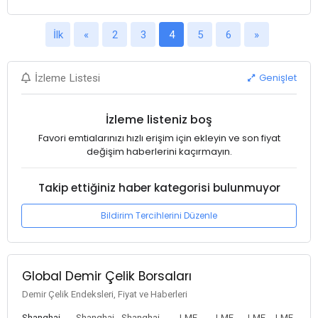
İlk
«
2
3
4
5
6
»
Genişlet
İzleme Listesi
İzleme listeniz boş
Favori emtialarınızı hızlı erişim için ekleyin ve son fiyat
değişim haberlerini kaçırmayın.
Takip ettiğiniz haber kategorisi bulunmuyor
Bildirim Tercihlerini Düzenle
Global Demir Çelik Borsaları
Demir Çelik Endeksleri, Fiyat ve Haberleri
Shanghai
Shanghai
Shanghai
LME
LME
LME
LME