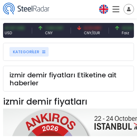
7 USD
7,09 CNY
0,13 CNY
41,54 TRY
CNY
CNY/EUR
Faiz
KATEGORİLER
izmir demir fiyatları Etiketine ait
haberler
izmir demir fiyatları