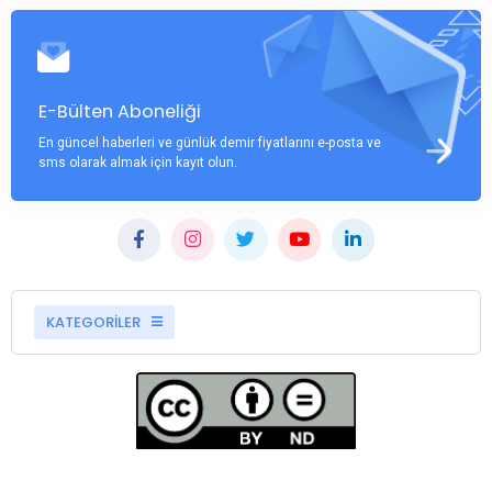
E-Bülten Aboneliği
En güncel haberleri ve günlük demir fiyatlarını e-posta ve
sms olarak almak için kayıt olun.
KATEGORİLER