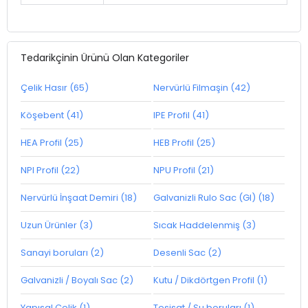
Tedarikçinin Ürünü Olan Kategoriler
Çelik Hasır (65)
Nervürlü Filmaşin (42)
Köşebent (41)
IPE Profil (41)
HEA Profil (25)
HEB Profil (25)
NPI Profil (22)
NPU Profil (21)
Nervürlü İnşaat Demiri (18)
Galvanizli Rulo Sac (GI) (18)
Uzun Ürünler (3)
Sıcak Haddelenmiş (3)
Sanayi boruları (2)
Desenli Sac (2)
Galvanizli / Boyalı Sac (2)
Kutu / Dikdörtgen Profil (1)
Yapısal Çelik (1)
Tesisat / Su boruları (1)