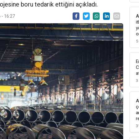
ojesine boru tedarik ettiğini açıkladı.
A
 - 16:27
i
y
o
5
E
C
a
3
A
ç
a
r
3