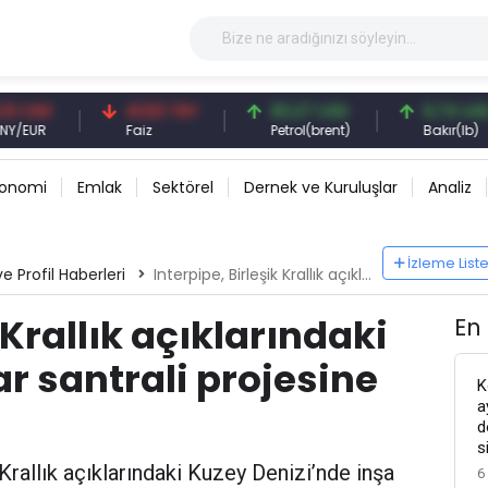
Y
41,53 TRY
83,27 USD
6,74 USD
Faiz
Petrol(brent)
Bakır(lb)
konomi
Emlak
Sektörel
Dernek ve Kuruluşlar
Analiz
İzleme List
e Profil Haberleri
Interpipe, Birleşik Krallık açıklarındaki Kuzey Denizi rüzgar santrali projesine boru tedarik etti
 Krallık açıklarındaki
En
r santrali projesine
K
a
d
s
Krallık açıklarındaki Kuzey Denizi’nde inşa
6