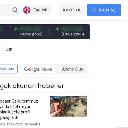
KAYIT OL
OTURUM AÇ
English
97,32 USD
96,27 USD
377,25 USD
Gümüş(ons)
(CME) 62% Fe
Gemi Söküm
Fuar
eme Ekle
+ Abone Olun
 çok okunan haberler
ocaer Çelik, temmuz
yında 61,4 milyon
olarlık çelik profil
iparişi aldı
 Ağustos 2026 Perşembe