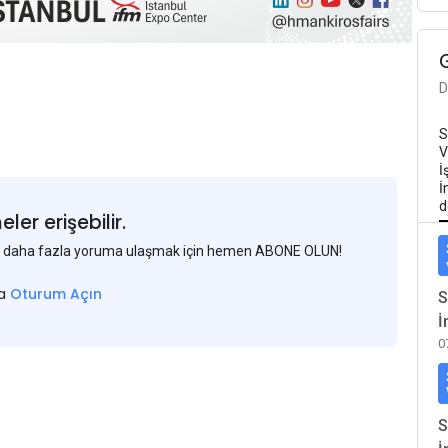
D
S
V
İ
İ
d
er erişebilir.
 ve daha fazla yoruma ulaşmak için hemen ABONE OLUN!
sa
Oturum Açın
S
İ
0
S