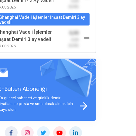
nşaat Demiri- 2 Ay Vadeli
-0,00
(0,00)
7.08.2026
Shanghai Vadeli İşlemler İnşaat Demiri 3 ay
vadeli
hanghai Vadeli İşlemler
0,00
nşaat Demiri 3 ay vadeli
-0,00
(0,00)
7.08.2026
E-Bülten Aboneliği
En güncel haberleri ve günlük demir
fiyatlarını e-posta ve sms olarak almak için
kayıt olun.