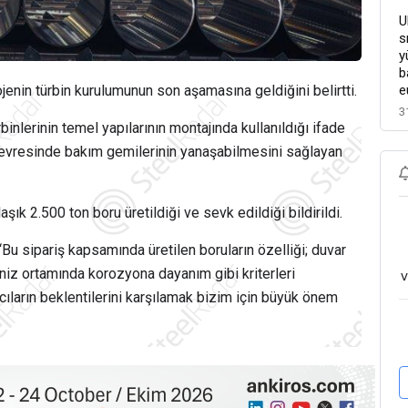
U
s
y
b
e
ojenin türbin kurulumunun son aşamasına geldiğini belirtti.
3
binlerinin temel yapılarının montajında kullanıldığı ifade
ı çevresinde bakım gemilerinin yanaşabilmesini sağlayan
ık 2.500 ton boru üretildiği ve sevk edildiği bildirildi.
“Bu sipariş kapsamında üretilen boruların özelliği; duvar
eniz ortamında korozyona dayanım gibi kriterleri
v
ıcıların beklentilerini karşılamak bizim için büyük önem