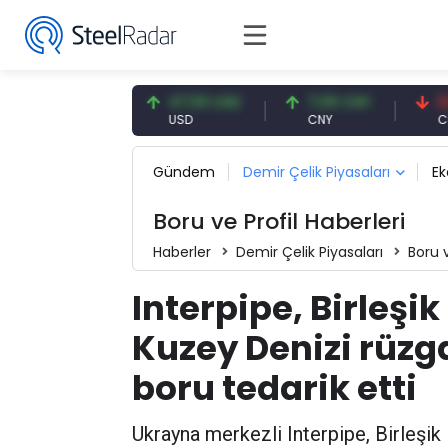
4,93 EUR
47,59 USD
7,09 CNY
0,13 CN
R
USD
CNY
CNY/EUR
Gündem
Demir Çelik Piyasaları
E
Boru ve Profil Haberleri
Haberler
Demir Çelik Piyasaları
Boru v
Interpipe, Birleşik
Kuzey Denizi rüzga
boru tedarik etti
Ukrayna merkezli Interpipe, Birleşik 