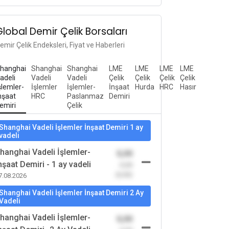
Global Demir Çelik Borsaları
emir Çelik Endeksleri, Fiyat ve Haberleri
hanghai
Shanghai
Shanghai
LME
LME
LME
LME
adeli
Vadeli
Vadeli
Çelik
Çelik
Çelik
Çelik
şlemler-
İşlemler
İşlemler-
İnşaat
Hurda
HRC
Hasır
nşaat
HRC
Paslanmaz
Demiri
emiri
Çelik
Shanghai Vadeli İşlemler İnşaat Demiri 1 ay
vadeli
hanghai Vadeli İşlemler-
0,00
nşaat Demiri - 1 ay vadeli
-0,00
(0,00)
7.08.2026
Shanghai Vadeli İşlemler İnşaat Demiri 2 Ay
Vadeli
hanghai Vadeli İşlemler-
0,00