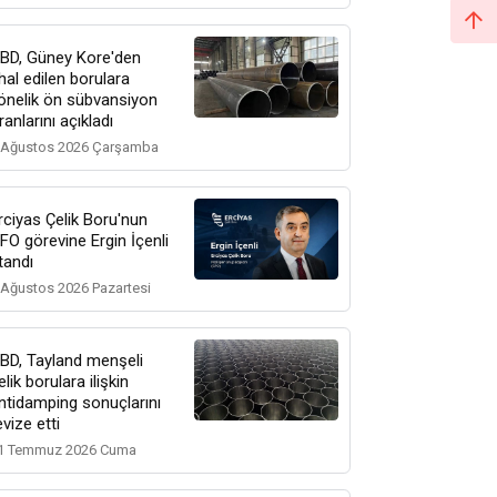
BD, Güney Kore'den
thal edilen borulara
önelik ön sübvansiyon
ranlarını açıkladı
 Ağustos 2026 Çarşamba
rciyas Çelik Boru'nun
FO görevine Ergin İçenli
tandı
 Ağustos 2026 Pazartesi
BD, Tayland menşeli
elik borulara ilişkin
ntidamping sonuçlarını
evize etti
1 Temmuz 2026 Cuma