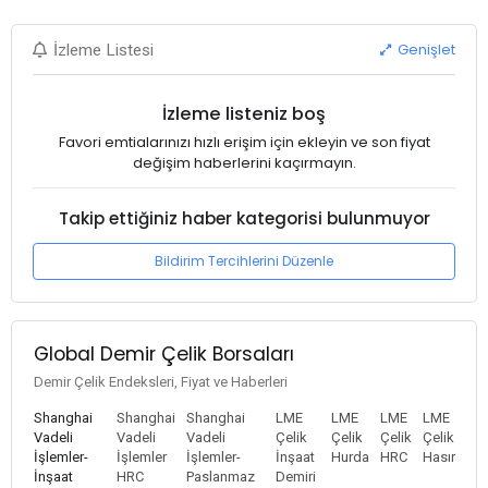
Genişlet
İzleme Listesi
İzleme listeniz boş
Favori emtialarınızı hızlı erişim için ekleyin ve son fiyat
değişim haberlerini kaçırmayın.
Takip ettiğiniz haber kategorisi bulunmuyor
Bildirim Tercihlerini Düzenle
Global Demir Çelik Borsaları
Demir Çelik Endeksleri, Fiyat ve Haberleri
Shanghai
Shanghai
Shanghai
LME
LME
LME
LME
Vadeli
Vadeli
Vadeli
Çelik
Çelik
Çelik
Çelik
İşlemler-
İşlemler
İşlemler-
İnşaat
Hurda
HRC
Hasır
İnşaat
HRC
Paslanmaz
Demiri