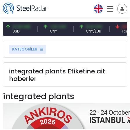
47,61 USD
7,10 CNY
0,13 CNY
41,53
USD
CNY
CNY/EUR
Faiz
KATEGORİLER
integrated plants Etiketine ait
haberler
integrated plants