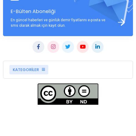
E-Bülten Aboneliği
En güncel haberleri ve günlük demir fiyatlarını e-posta ve
sms olarak almak için kayıt olun.
KATEGORİLER