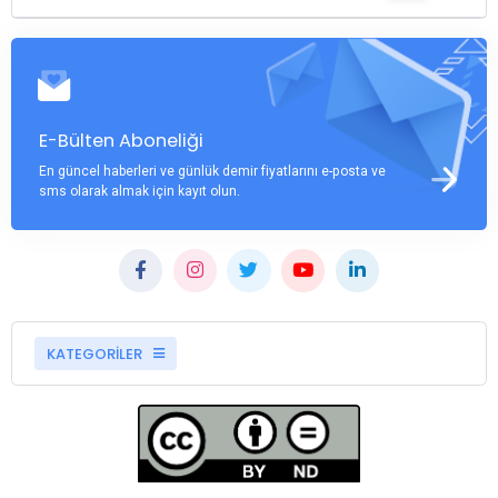
E-Bülten Aboneliği
En güncel haberleri ve günlük demir fiyatlarını e-posta ve
sms olarak almak için kayıt olun.
KATEGORİLER