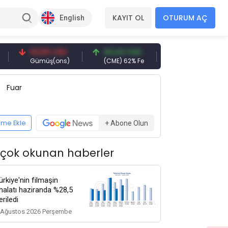
KAYIT OL
OTURUM AÇ
English
94,50 USD
94,44 USD
377,25 USD
Gümüş(ons)
(CME) 62% Fe
Gemi Söküm
Fuar
eme Ekle
+ Abone Olun
 çok okunan haberler
ürkiye'nin filmaşin
thalatı haziranda %28,5
eriledi
 Ağustos 2026 Perşembe