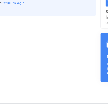
sa
Oturum Açın
S
İ
0