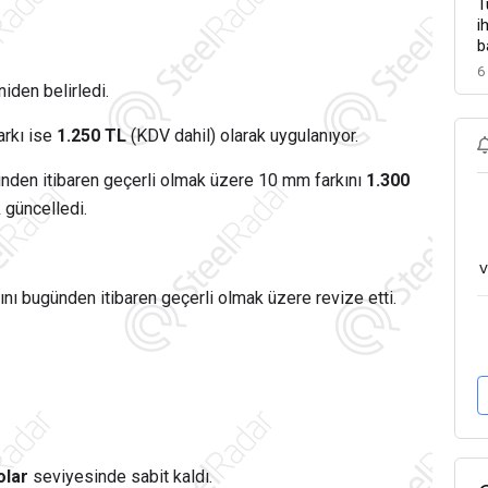
T
i
b
6
niden belirledi.
arkı ise
1.250 TL
(KDV dahil) olarak uygulanıyor.
hinden itibaren geçerli olmak üzere 10 mm farkını
1.300
 güncelledi.
v
ını bugünden itibaren geçerli olmak üzere revize etti.
olar
seviyesinde sabit kaldı.