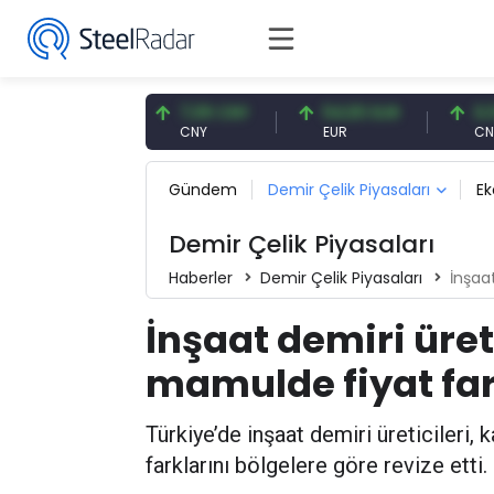
,57 USD
7,09 CNY
54,93 EUR
0,13 CNY
D
CNY
EUR
CNY/EUR
Gündem
Demir Çelik Piyasaları
E
Demir Çelik Piyasaları
Haberler
Demir Çelik Piyasaları
İnşaat d
İnşaat demiri üreti
mamulde fiyat far
Türkiye’de inşaat demiri üreticileri, 
farklarını bölgelere göre revize etti.