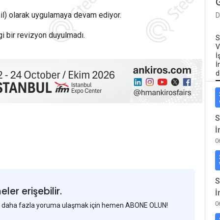
l) olarak uygulamaya devam ediyor.
D
gi bir revizyon duyulmadı.
S
V
İ
İ
d
S
İ
0
S
er erişebilir.
İ
0
 ve daha fazla yoruma ulaşmak için hemen ABONE OLUN!