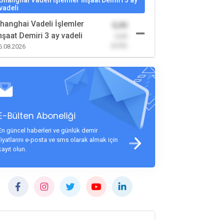
Shanghai Vadeli İşlemler İnşaat Demiri 3 ay
vadeli
hanghai Vadeli İşlemler
0,00
nşaat Demiri 3 ay vadeli
-0,00
(0,00)
6.08.2026
E-Bülten Aboneliği
En güncel haberleri ve günlük demir
fiyatlarını e-posta ve sms olarak almak için
kayıt olun.