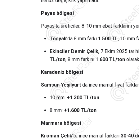
henüz değişiklik yapılmadı.
Payas bölgesi
Payas’ta üreticiler, 8-10 mm ebat farklarını ye
Tosyalı
’da 8 mm farkı
1.500 TL
, 10 mm f
Ekinciler Demir Çelik
, 7 Ekim 2025 tari
TL/ton
, 8 mm farkını
1.600 TL/ton
olarak
Karadeniz bölgesi
Samsun Yeşilyurt
da ince mamul fiyat farklar
10 mm:
+1.300 TL/ton
8 mm:
+1.600 TL/ton
Marmara bölgesi
Kroman Çelik
’te ince mamul farkları
30-40 d