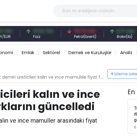
41,54 TRY
79,73 USD
6,71 USD
Faiz
Petrol(brent)
Bakır(lb)
konomi
Emlak
Sektörel
Dernek ve Kuruluşlar
Analiz
İzleme List
emiri üreticileri kalın ve ince mamulde fiyat farklarını güncelledi
cileri kalın ve ince
En
klarını güncelledi
T
i
kalın ve ince mamuller arasındaki fiyat
g
6