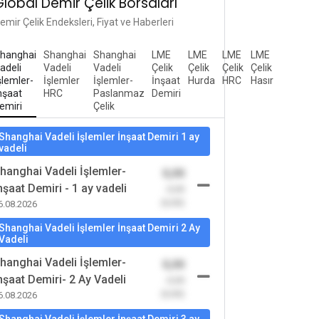
Global Demir Çelik Borsaları
emir Çelik Endeksleri, Fiyat ve Haberleri
hanghai
Shanghai
Shanghai
LME
LME
LME
LME
adeli
Vadeli
Vadeli
Çelik
Çelik
Çelik
Çelik
şlemler-
İşlemler
İşlemler-
İnşaat
Hurda
HRC
Hasır
nşaat
HRC
Paslanmaz
Demiri
emiri
Çelik
Shanghai Vadeli İşlemler İnşaat Demiri 1 ay
vadeli
hanghai Vadeli İşlemler-
0,00
nşaat Demiri - 1 ay vadeli
-0,00
(0,00)
6.08.2026
Shanghai Vadeli İşlemler İnşaat Demiri 2 Ay
Vadeli
hanghai Vadeli İşlemler-
0,00
nşaat Demiri- 2 Ay Vadeli
-0,00
(0,00)
6.08.2026