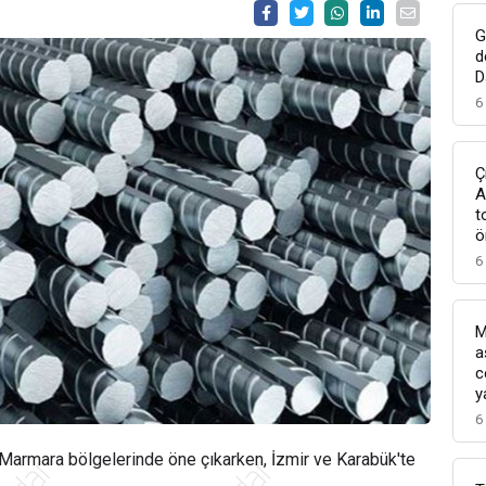
G
d
D
6
Ç
A
t
ö
6
M
a
c
y
6
Marmara bölgelerinde öne çıkarken, İzmir ve Karabük'te