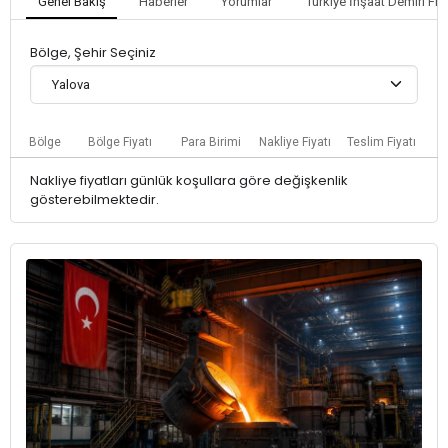
Genel Bakış
Haberler
Yorumlar
Türkiye İnşaat Demiri Fiya
Bölge, Şehir Seçiniz
Yalova
Bölge
Bölge Fiyatı
Para Birimi
Nakliye Fiyatı
Teslim Fiyatı
Nakliye fiyatları günlük koşullara göre değişkenlik
gösterebilmektedir.