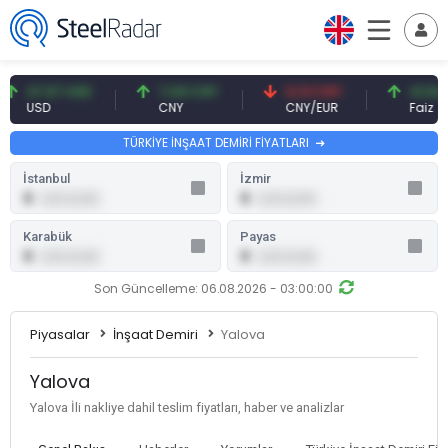
47,57 USD
7,09 CNY
0,13 CNY
41,54 TRY
USD
CNY
CNY/EUR
Faiz
TÜRKİYE İNŞAAT DEMİRİ FİYATLARI
İstanbul
İzmir
0
0
0,00 (0,00)
0,00 (0,00)
Karabük
Payas
0
0
0,00 (0,00)
0,00 (0,00)
Son Güncelleme: 06.08.2026 - 03:00:00
Piyasalar
İnşaat Demiri
Yalova
Yalova
Yalova İli nakliye dahil teslim fiyatları, haber ve analizlar