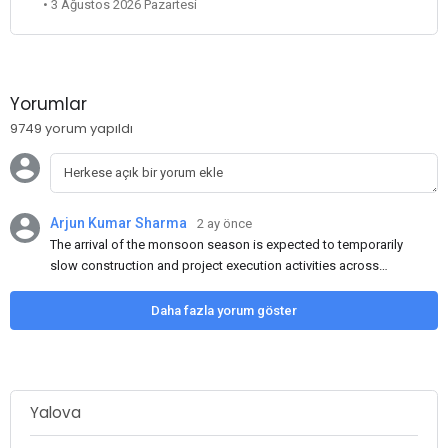
• 3 Ağustos 2026 Pazartesi
Yorumlar
9749 yorum yapıldı
Arjun Kumar Sharma
2 ay önce
The arrival of the monsoon season is expected to temporarily
slow construction and project execution activities across
several regions of India, resulting in reduced short-term
demand for flat steel products. Demand from infrastructure
Daha fazla yorum göster
development, roofing applications, industrial manufacturing,
and rural construction projects is expected to provide support
to the market despite seasonal disruptions caused by heavy
rainfall.
Yalova