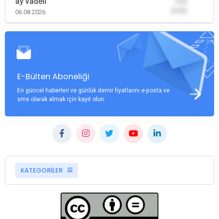
ay vadeli
-0,00
(0,00)
06.08.2026
E-Bülten Aboneliği
En güncel haberleri ve günlük demir fiyatlarını e-posta ve
sms olarak almak için kayıt olun.
KATEGORİLER