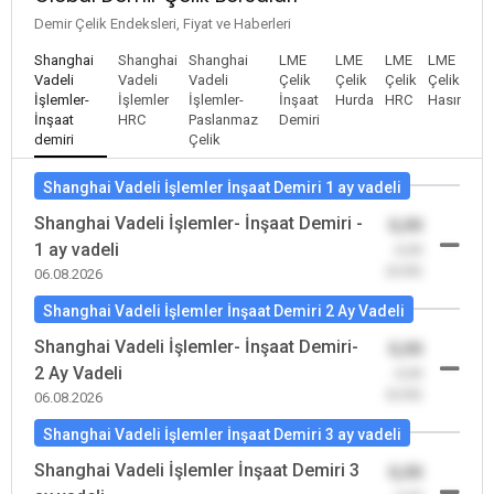
Demir Çelik Endeksleri, Fiyat ve Haberleri
Shanghai
Shanghai
Shanghai
LME
LME
LME
LME
Vadeli
Vadeli
Vadeli
Çelik
Çelik
Çelik
Çelik
İşlemler-
İşlemler
İşlemler-
İnşaat
Hurda
HRC
Hasır
İnşaat
HRC
Paslanmaz
Demiri
demiri
Çelik
Shanghai Vadeli İşlemler İnşaat Demiri 1 ay vadeli
Shanghai Vadeli İşlemler- İnşaat Demiri -
0,00
1 ay vadeli
-0,00
(0,00)
06.08.2026
Shanghai Vadeli İşlemler İnşaat Demiri 2 Ay Vadeli
Shanghai Vadeli İşlemler- İnşaat Demiri-
0,00
2 Ay Vadeli
-0,00
(0,00)
06.08.2026
Shanghai Vadeli İşlemler İnşaat Demiri 3 ay vadeli
Shanghai Vadeli İşlemler İnşaat Demiri 3
0,00