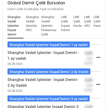
Global Demir Çelik Borsaları
Demir Çelik Endeksleri, Fiyat ve Haberleri
Shanghai
Shanghai
Shanghai
LME
LME
LME
LME
Vadeli
Vadeli
Vadeli
Çelik
Çelik
Çelik
Çelik
İşlemler-
İşlemler
İşlemler-
İnşaat
Hurda
HRC
Hasır
İnşaat
HRC
Paslanmaz
Demiri
demiri
Çelik
Shanghai Vadeli İşlemler İnşaat Demiri 1 ay vadeli
Shanghai Vadeli İşlemler- İnşaat Demiri -
0,00
1 ay vadeli
-0,00
(0,00)
06.08.2026
Shanghai Vadeli İşlemler İnşaat Demiri 2 Ay Vadeli
Shanghai Vadeli İşlemler- İnşaat Demiri-
0,00
2 Ay Vadeli
-0,00
(0,00)
06.08.2026
Shanghai Vadeli İşlemler İnşaat Demiri 3 ay vadeli
Shanghai Vadeli İşlemler İnşaat Demiri 3
0,00