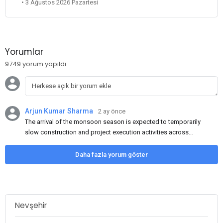
• 3 Ağustos 2026 Pazartesi
Yorumlar
9749 yorum yapıldı
Arjun Kumar Sharma
2 ay önce
The arrival of the monsoon season is expected to temporarily
slow construction and project execution activities across
several regions of India, resulting in reduced short-term
demand for flat steel products. Demand from infrastructure
Daha fazla yorum göster
development, roofing applications, industrial manufacturing,
and rural construction projects is expected to provide support
to the market despite seasonal disruptions caused by heavy
rainfall.
Nevşehir