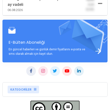
ay vadeli
-0,00
(0,00)
06.08.2026
E-Bülten Aboneliği
En güncel haberleri ve günlük demir fiyatlarını e-posta ve
sms olarak almak için kayıt olun.
KATEGORİLER