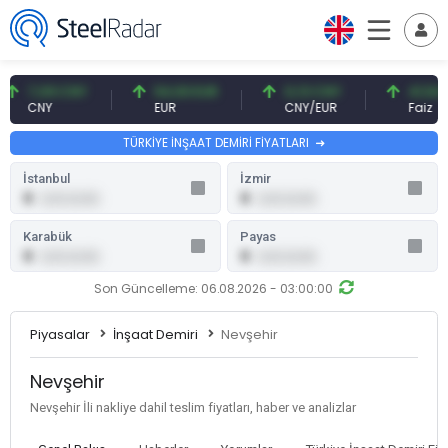
7,09 CNY
54,93 EUR
0,13 CNY
41,54 TRY
CNY
EUR
CNY/EUR
Faiz
TÜRKİYE İNŞAAT DEMİRİ FİYATLARI
İstanbul
İzmir
0
0
0,00 (0,00)
0,00 (0,00)
Karabük
Payas
0
0
0,00 (0,00)
0,00 (0,00)
Son Güncelleme: 06.08.2026 - 03:00:00
Piyasalar
İnşaat Demiri
Nevşehir
Nevşehir
Nevşehir İli nakliye dahil teslim fiyatları, haber ve analizlar