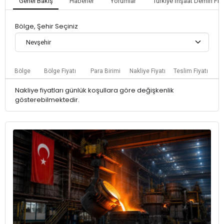
Genel Bakış
Haberler
Yorumlar
Türkiye İnşaat Demiri Fiya
Bölge, Şehir Seçiniz
Nevşehir
Bölge
Bölge Fiyatı
Para Birimi
Nakliye Fiyatı
Teslim Fiyatı
Nakliye fiyatları günlük koşullara göre değişkenlik
gösterebilmektedir.