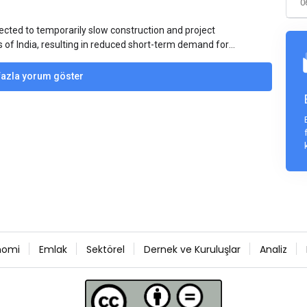
0
ected to temporarily slow construction and project
s of India, resulting in reduced short-term demand for
ucture development, roofing applications, industrial
jects is expected to provide support to the market
fazla yorum göster
avy rainfall.
nomi
Emlak
Sektörel
Dernek ve Kuruluşlar
Analiz