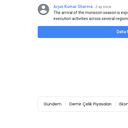
Arjun Kumar Sharma
2 ay önce
The arrival of the monsoon season is exp
execution activities across several region
flat steel products. Demand from infrastr
manufacturing, and rural construction pro
Daha 
despite seasonal disruptions caused by he
Gündem
Demir Çelik Piyasaları
Eko