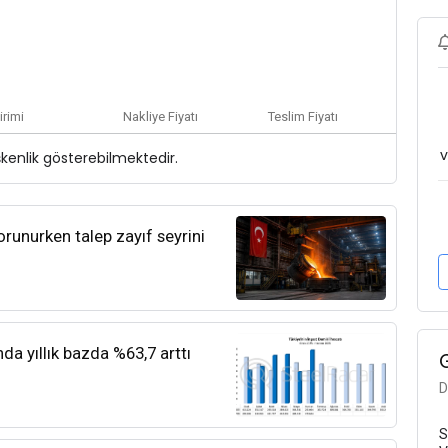
irimi
Nakliye Fiyatı
Teslim Fiyatı
v
şkenlik gösterebilmektedir.
orunurken talep zayıf seyrini
nda yıllık bazda %63,7 arttı
D
S