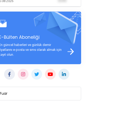
(0,00)
6.08.2026
E-Bülten Aboneliği
En güncel haberleri ve günlük demir
fiyatlarını e-posta ve sms olarak almak için
kayıt olun.
Fuar