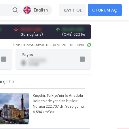
KAYIT OL
OTURUM AÇ
English
94,50 USD
94,44 USD
377,25 USD
Gümüş(ons)
(CME) 62% Fe
Gemi Söküm
Son Güncelleme: 06.08.2026 - 03:00:00
Payas
0,00 (0,00)
0
0 USD
ırşehir
Kırşehir, Türkiye'nin İç Anadolu
Bölgesinde yer alan bir ildir.
Nüfusu 222.707'dir. Yüzölçümü
6,584 km²'dir.