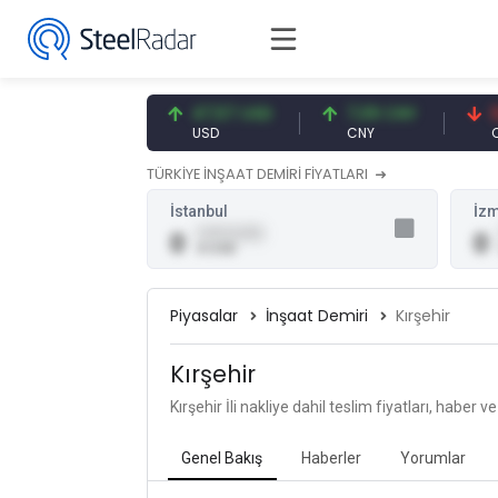
54,91 EUR
47,57 USD
7,09 CNY
0,13
EUR
USD
CNY
CNY/
TÜRKİYE İNŞAAT DEMİRİ FİYATLARI
İstanbul
İzm
0,00 (0,00)
0
0
0 USD
Piyasalar
İnşaat Demiri
Kırşehir
Kırşehir
Kırşehir İli nakliye dahil teslim fiyatları, haber v
Genel Bakış
Haberler
Yorumlar