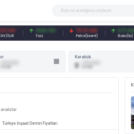
 CNY
41,54 TRY
79,73 USD
6,71 USD
EUR
Faiz
Petrol(brent)
Bakır(lb)
ir
Karabük
0,00 (0,00)
0,00 (0,00)
0
0 USD
0 USD
K
e analizlar
Türkiye İnşaat Demiri Fiyatları