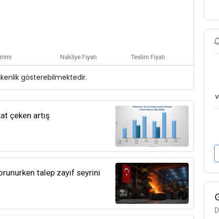
irimi
Nakliye Fiyatı
Teslim Fiyatı
şkenlik gösterebilmektedir.
v
kat çeken artış
orunurken talep zayıf seyrini
D