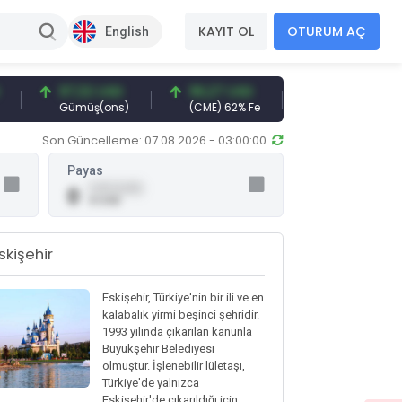
KAYIT OL
OTURUM AÇ
English
97,32 USD
96,27 USD
377,25 USD
Gümüş(ons)
(CME) 62% Fe
Gemi Söküm
Son Güncelleme: 07.08.2026 - 03:00:00
Payas
0,00 (0,00)
0
0 USD
skişehir
Eskişehir, Türkiye'nin bir ili ve en
kalabalık yirmi beşinci şehridir.
1993 yılında çıkarılan kanunla
Büyükşehir Belediyesi
olmuştur. İşlenebilir lületaşı,
Türkiye'de yalnızca
Eskişehir'de çıkarıldığı için