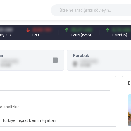
CNY
41,53 TRY
83,27 USD
6,74 USD
UR
Faiz
Petrol(brent)
Bakır(lb)
ir
Karabük
0,00 (0,00)
0,00 (0,00)
0
0 USD
0 USD
E
ve analizlar
Türkiye İnşaat Demiri Fiyatları