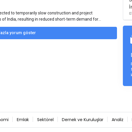
İ
ected to temporarily slow construction and project
0
s of India, resulting in reduced short-term demand for
ucture development, roofing applications, industrial
jects is expected to provide support to the market
fazla yorum göster
avy rainfall.
nomi
Emlak
Sektörel
Dernek ve Kuruluşlar
Analiz