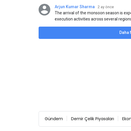
Arjun Kumar Sharma
2 ay önce
The arrival of the monsoon season is exp
execution activities across several region
flat steel products. Demand from infrastr
manufacturing, and rural construction pro
Daha 
despite seasonal disruptions caused by he
Gündem
Demir Çelik Piyasaları
Eko