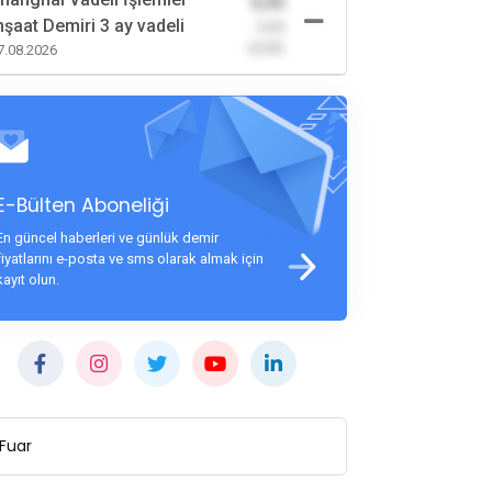
0,00
nşaat Demiri 3 ay vadeli
-0,00
(0,00)
7.08.2026
E-Bülten Aboneliği
En güncel haberleri ve günlük demir
fiyatlarını e-posta ve sms olarak almak için
kayıt olun.
Fuar