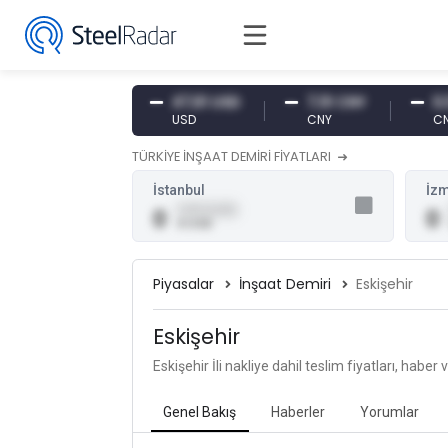
54,87 EUR
47,61 USD
7,10 CNY
0,13 
EUR
USD
CNY
CNY/E
TÜRKİYE İNŞAAT DEMİRİ FİYATLARI
İstanbul
İzm
0,00 (0,00)
0
0
0 USD
Piyasalar
İnşaat Demiri
Eskişehir
Eskişehir
Eskişehir İli nakliye dahil teslim fiyatları, haber 
Genel Bakış
Haberler
Yorumlar