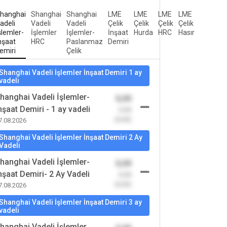
hanghai
Shanghai
Shanghai
LME
LME
LME
LME
adeli
Vadeli
Vadeli
Çelik
Çelik
Çelik
Çelik
şlemler-
İşlemler
İşlemler-
İnşaat
Hurda
HRC
Hasır
nşaat
HRC
Paslanmaz
Demiri
emiri
Çelik
Shanghai Vadeli İşlemler İnşaat Demiri 1 ay
vadeli
hanghai Vadeli İşlemler-
0,00
nşaat Demiri - 1 ay vadeli
-0,00
(0,00)
7.08.2026
Shanghai Vadeli İşlemler İnşaat Demiri 2 Ay
Vadeli
hanghai Vadeli İşlemler-
0,00
nşaat Demiri- 2 Ay Vadeli
-0,00
(0,00)
7.08.2026
Shanghai Vadeli İşlemler İnşaat Demiri 3 ay
vadeli
hanghai Vadeli İşlemler