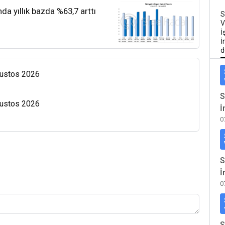
nda yıllık bazda %63,7 arttı
S
V
İ
İ
d
Ağustos 2026
S
Ağustos 2026
İ
0
S
İ
0
S