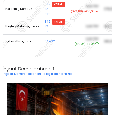
θ12-
KAPALI
0,00 TRY
Kardemir, Karabük
32
578,00
(%-2,88) -946,00
mm
θ12-
KAPALI
Baştuğ Metalurji, Payas
32
0,00 TRY
564,31
mm
0,00 TRY
İçdaş - Biga, Biga
θ12-32 mm
585,30
(%0,04) 14,04
İnşaat Demiri Haberleri
İnşaat Demiri Haberleri ile ilgili daha fazla