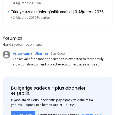
• 4 Ağustos 2026 Salı
Türkiye uzun ürünler günlük analizi | 3 Ağustos 2026
• 3 Ağustos 2026 Pazartesi
Yorumlar
Henüz yorum yapılmadı
Arjun Kumar Sharma
2 ay önce
The arrival of the monsoon season is expected to temporarily
slow construction and project execution activities across
several regions of India, resulting in reduced short-term
demand for flat steel products. Demand from infrastructure
development, roofing applications, industrial manufacturing,
and rural construction projects is expected to provide support
Bu içeriğe sadece +plus aboneler
to the market despite seasonal disruptions caused by heavy
erişebilir.
rainfall.
Piyasalara dair düşüncelerinizi paylaşmak ve daha fazla
yoruma ulaşmak için hemen ABONE OLUN!
Zaten bir hesabınız varsa
Oturum Açın
ABONE OLUN