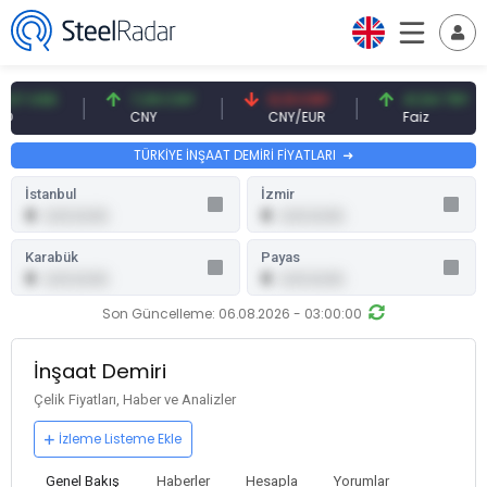
 USD
7,09 CNY
0,13 CNY
41,54 TRY
CNY
CNY/EUR
Faiz
TÜRKİYE İNŞAAT DEMİRİ FİYATLARI
İstanbul
İzmir
0
0
0,00 (0,00)
0,00 (0,00)
Karabük
Payas
0
0
0,00 (0,00)
0,00 (0,00)
Son Güncelleme: 06.08.2026 - 03:00:00
İnşaat Demiri
Çelik Fiyatları, Haber ve Analizler
İzleme Listeme Ekle
Genel Bakış
Haberler
Hesapla
Yorumlar