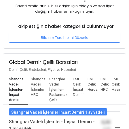
Favori emtialarınızı hızlı erişim için ekleyin ve son fiyat
değişim haberlerini kaçırmayın.
Takip ettiğiniz haber kategorisi bulunmuyor
Bildirim Tercihlerini Düzenle
Global Demir Çelik Borsaları
Demir Çelik Endeksleri, Fiyat ve Haberleri
Shanghai
Shanghai
Shanghai
LME
LME
LME
LME
Vadeli
Vadeli
Vadeli
Çelik
Çelik
Çelik
Çelik
İşlemler-
İşlemler
İşlemler-
İnşaat
Hurda
HRC
Hasır
İnşaat
HRC
Paslanmaz
Demiri
demiri
Çelik
Shanghai Vadeli İşlemler İnşaat Demiri 1 ay vadeli
Shanghai Vadeli İşlemler- İnşaat Demiri -
0,00
1 ay vadeli
-0,00