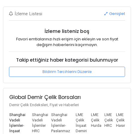
Genişlet
İzleme Listesi
İzleme listeniz boş
Favori emtialarınızı hızlı erişim için ekleyin ve son fiyat
değişim haberlerini kaçırmayın.
Takip ettiğiniz haber kategorisi bulunmuyor
Bildirim Tercihlerini Düzenle
Global Demir Çelik Borsaları
Demir Çelik Endeksleri, Fiyat ve Haberleri
Shanghai
Shanghai
Shanghai
LME
LME
LME
LME
Vadeli
Vadeli
Vadeli
Çelik
Çelik
Çelik
Çelik
İşlemler-
İşlemler
İşlemler-
İnşaat
Hurda
HRC
Hasır
İnşaat
HRC
Paslanmaz
Demiri