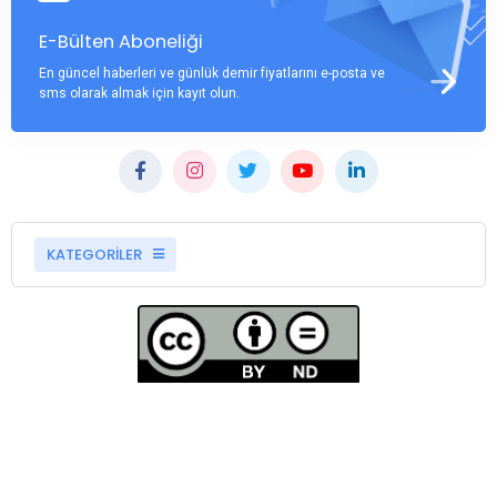
E-Bülten Aboneliği
En güncel haberleri ve günlük demir fiyatlarını e-posta ve
sms olarak almak için kayıt olun.
KATEGORİLER