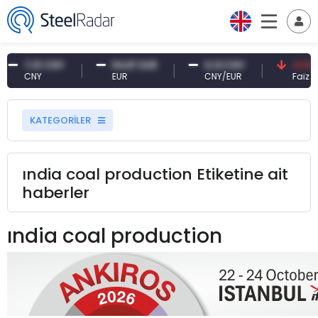
7,10 CNY
54,87 EUR
0,13 CNY
41,53 
CNY
EUR
CNY/EUR
Faiz
KATEGORİLER
ındia coal production Etiketine ait
haberler
ındia coal production