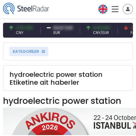
7,10 CNY
54,87 EUR
0,13 CNY
41,
CNY
EUR
CNY/EUR
Fai
KATEGORİLER
hydroelectric power station
Etiketine ait haberler
hydroelectric power station