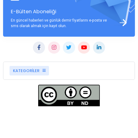
E-Bülten Aboneliği
En güncel haberleri ve günlük demir fiyatlarını e-posta ve
sms olarak almak için kayıt olun.
KATEGORİLER