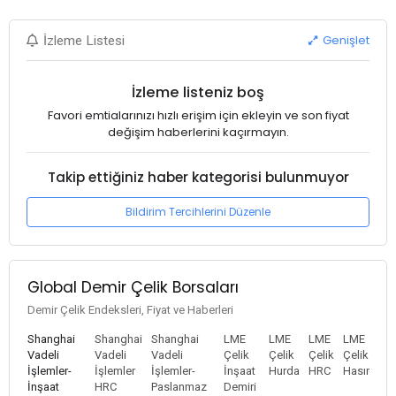
Genişlet
İzleme Listesi
İzleme listeniz boş
Favori emtialarınızı hızlı erişim için ekleyin ve son fiyat
değişim haberlerini kaçırmayın.
Takip ettiğiniz haber kategorisi bulunmuyor
Bildirim Tercihlerini Düzenle
Global Demir Çelik Borsaları
Demir Çelik Endeksleri, Fiyat ve Haberleri
Shanghai
Shanghai
Shanghai
LME
LME
LME
LME
Vadeli
Vadeli
Vadeli
Çelik
Çelik
Çelik
Çelik
İşlemler-
İşlemler
İşlemler-
İnşaat
Hurda
HRC
Hasır
İnşaat
HRC
Paslanmaz
Demiri