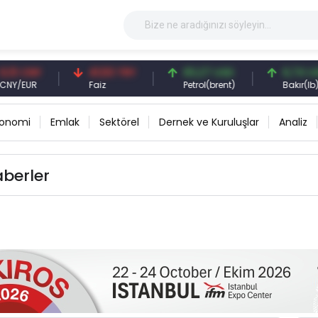
3 CNY
41,53 TRY
83,27 USD
6,74 USD
/EUR
Faiz
Petrol(brent)
Bakır(lb)
konomi
Emlak
Sektörel
Dernek ve Kuruluşlar
Analiz
aberler