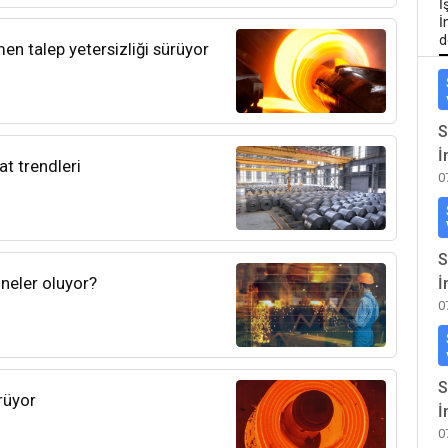
İ
İ
d
en talep yetersizliği sürüyor
S
İ
at trendleri
0
S
neler oluyor?
İ
0
S
rüyor
İ
0