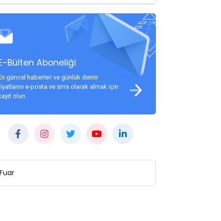
E-Bülten Aboneliği
En güncel haberleri ve günlük demir
fiyatlarını e-posta ve sms olarak almak için
kayıt olun.
Fuar