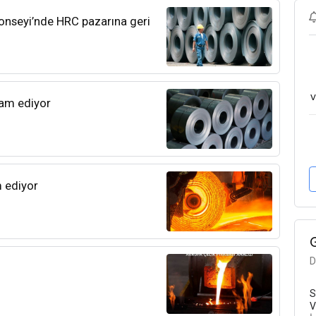
 Konseyi’nde HRC pazarına geri
v
vam ediyor
 ediyor
D
S
V