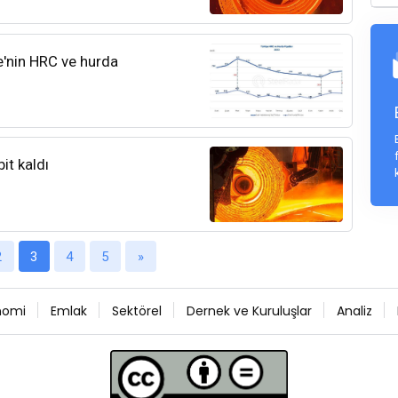
ye'nin HRC ve hurda
it kaldı
2
3
4
5
»
nomi
Emlak
Sektörel
Dernek ve Kuruluşlar
Analiz