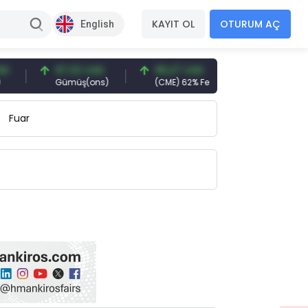
KAYIT OL
OTURUM AÇ
English
97,32 USD
96,27 USD
377,25 USD
Gümüş(ons)
(CME) 62% Fe
Gemi Söküm
Fuar