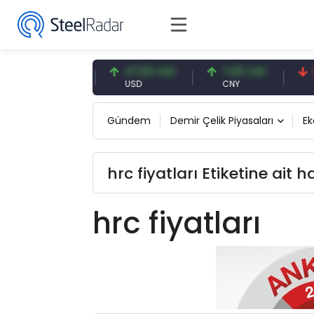
54,93 EUR
47,59 USD
7,09 CNY
0,1
EUR
USD
CNY
CNY
Gündem
Demir Çelik Piyasaları
E
hrc fiyatları Etiketine ait h
hrc fiyatları