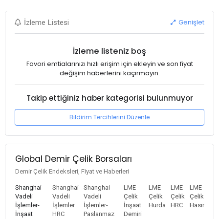
Genişlet
İzleme Listesi
İzleme listeniz boş
Favori emtialarınızı hızlı erişim için ekleyin ve son fiyat
değişim haberlerini kaçırmayın.
Takip ettiğiniz haber kategorisi bulunmuyor
Bildirim Tercihlerini Düzenle
Global Demir Çelik Borsaları
Demir Çelik Endeksleri, Fiyat ve Haberleri
Shanghai
Shanghai
Shanghai
LME
LME
LME
LME
Vadeli
Vadeli
Vadeli
Çelik
Çelik
Çelik
Çelik
İşlemler-
İşlemler
İşlemler-
İnşaat
Hurda
HRC
Hasır
İnşaat
HRC
Paslanmaz
Demiri