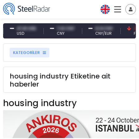
47,61 USD
7,10 CNY
0,13 CNY
41,
USD
CNY
CNY/EUR
Fai
KATEGORİLER
housing industry Etiketine ait
haberler
housing industry