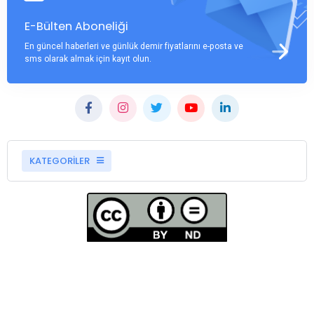
E-Bülten Aboneliği
En güncel haberleri ve günlük demir fiyatlarını e-posta ve
sms olarak almak için kayıt olun.
KATEGORİLER