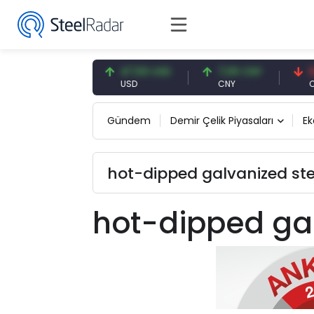
54,93 EUR
47,59 USD
7,09 CNY
0,13
EUR
USD
CNY
CNY/
Gündem
Demir Çelik Piyasaları
E
hot-dipped galvanized stee
hot-dipped gal