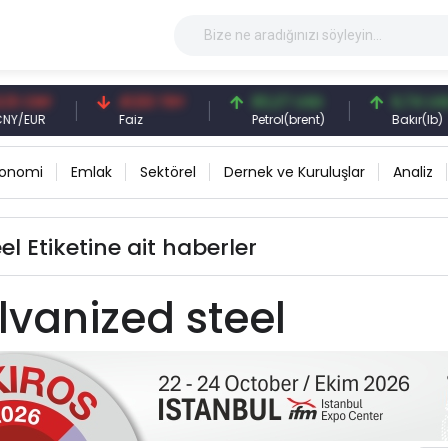
 CNY
41,53 TRY
83,27 USD
6,74 USD
EUR
Faiz
Petrol(brent)
Bakır(lb)
konomi
Emlak
Sektörel
Dernek ve Kuruluşlar
Analiz
l Etiketine ait haberler
vanized steel