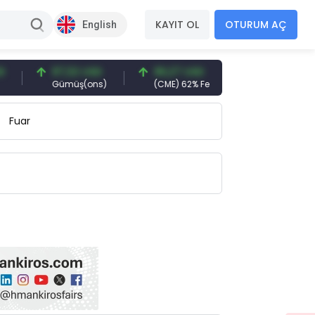
KAYIT OL
OTURUM AÇ
English
97,32 USD
96,27 USD
377,25 USD
Gümüş(ons)
(CME) 62% Fe
Gemi Söküm
Fuar