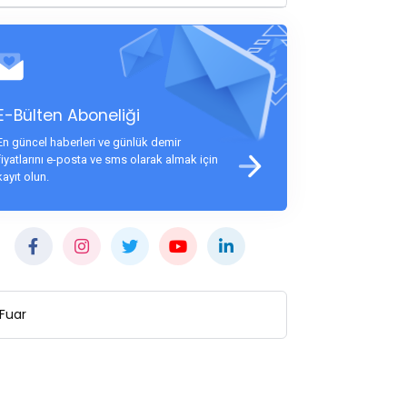
E-Bülten Aboneliği
En güncel haberleri ve günlük demir
fiyatlarını e-posta ve sms olarak almak için
kayıt olun.
Fuar