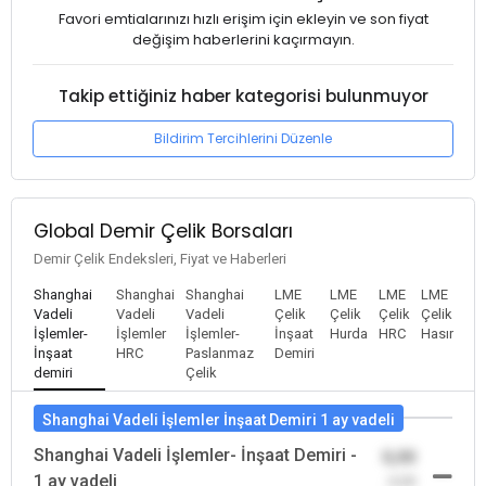
Favori emtialarınızı hızlı erişim için ekleyin ve son fiyat
değişim haberlerini kaçırmayın.
Takip ettiğiniz haber kategorisi bulunmuyor
Bildirim Tercihlerini Düzenle
Global Demir Çelik Borsaları
Demir Çelik Endeksleri, Fiyat ve Haberleri
Shanghai
Shanghai
Shanghai
LME
LME
LME
LME
Vadeli
Vadeli
Vadeli
Çelik
Çelik
Çelik
Çelik
İşlemler-
İşlemler
İşlemler-
İnşaat
Hurda
HRC
Hasır
İnşaat
HRC
Paslanmaz
Demiri
demiri
Çelik
Shanghai Vadeli İşlemler İnşaat Demiri 1 ay vadeli
Shanghai Vadeli İşlemler- İnşaat Demiri -
0,00
1 ay vadeli
-0,00