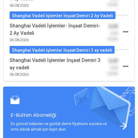
(0,00)
06.08.2026
Shanghai Vadeli İşlemler İnşaat Demiri 2 Ay Vadeli
Shanghai Vadeli İşlemler- İnşaat Demiri-
0,00
2 Ay Vadeli
-0,00
(0,00)
06.08.2026
Shanghai Vadeli İşlemler İnşaat Demiri 3 ay vadeli
Shanghai Vadeli İşlemler İnşaat Demiri 3
0,00
ay vadeli
-0,00
(0,00)
06.08.2026
E-Bülten Aboneliği
En güncel haberleri ve günlük demir fiyatlarını e-posta ve
sms olarak almak için kayıt olun.