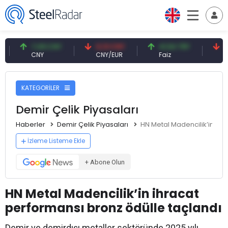
7,09 CNY
0,13 CNY
41,54 TRY
79,7
CNY
CNY/EUR
Faiz
Petro
KATEGORİLER
Demir Çelik Piyasaları
Haberler
Demir Çelik Piyasaları
HN Metal Madencilik’in ihr
İzleme Listeme Ekle
+ Abone Olun
HN Metal Madencilik’in ihracat
performansı bronz ödülle taçlandı
Demir ve demirdışı metaller sektöründe 2025 yılı