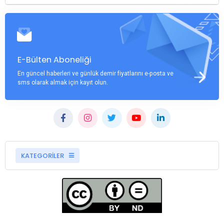
E-Bülten Aboneliği
En güncel haberleri ve günlük demir fiyatlarını e-posta ve
sms olarak almak için kayıt olun.
KATEGORİLER