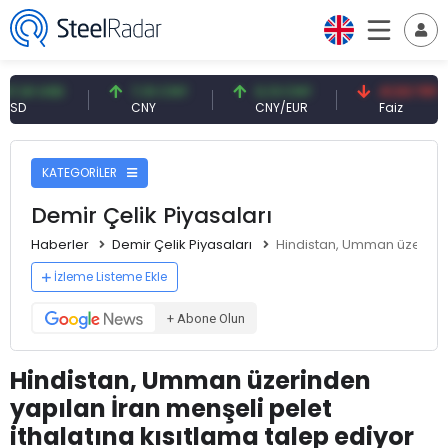
 USD
7,10 CNY
0,13 CNY
41,53 TRY
CNY
CNY/EUR
Faiz
KATEGORİLER
Demir Çelik Piyasaları
Haberler
Demir Çelik Piyasaları
Hindistan, Umman üzerinden
İzleme Listeme Ekle
+ Abone Olun
Hindistan, Umman üzerinden
yapılan İran menşeli pelet
ithalatına kısıtlama talep ediyor