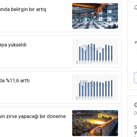
nda belirgin bir artış
v
aya yükseldi
da %11,6 arttı
D
imin zirve yapacağı bir döneme
S
V