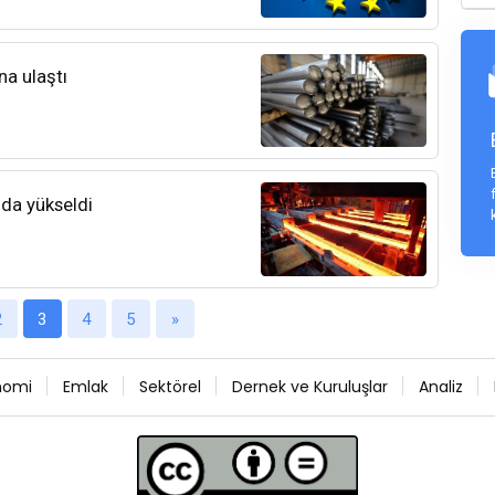
na ulaştı
nda yükseldi
2
3
4
5
»
nomi
Emlak
Sektörel
Dernek ve Kuruluşlar
Analiz