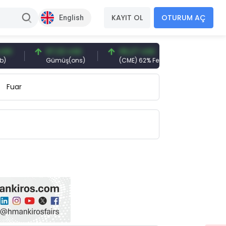
KAYIT OL
OTURUM AÇ
English
97,32 USD
96,27 USD
377,25 USD
Gümüş(ons)
(CME) 62% Fe
Gemi Söküm
Fuar