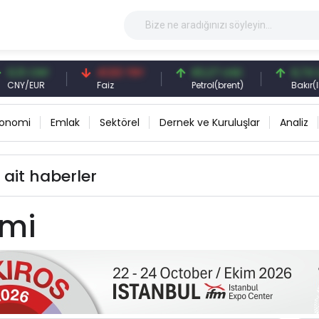
13 CNY
41,53 TRY
83,27 USD
6,74 USD
Y/EUR
Faiz
Petrol(brent)
Bakır(lb)
konomi
Emlak
Sektörel
Dernek ve Kuruluşlar
Analiz
 ait haberler
imi