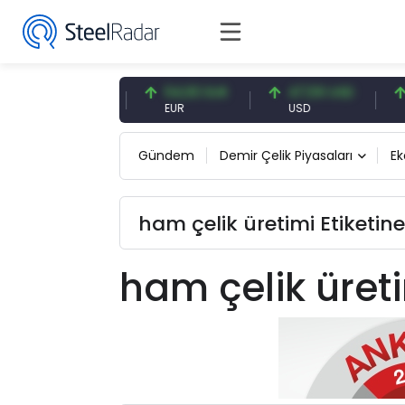
7,09 CNY
54,93 EUR
47,59 USD
0,
CNY
EUR
USD
CN
Gündem
Demir Çelik Piyasaları
E
ham çelik üretimi Etiketine
ham çelik üret