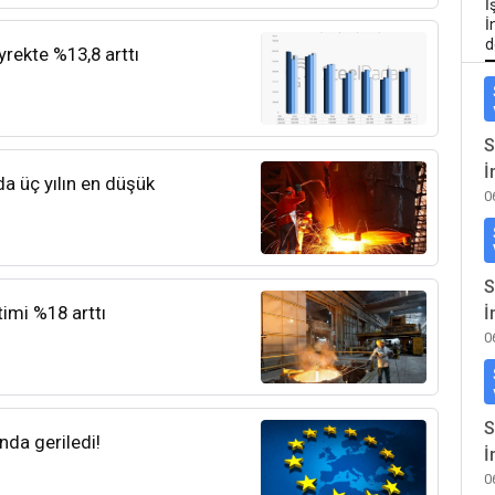
İ
İ
d
yrekte %13,8 arttı
S
İ
a üç yılın en düşük
0
S
timi %18 arttı
İ
0
S
nda geriledi!
İ
0