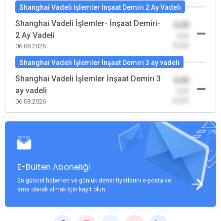
Shanghai Vadeli İşlemler İnşaat Demiri 2 Ay Vadeli
Shanghai Vadeli İşlemler- İnşaat Demiri-
0,00
2 Ay Vadeli
-0,00
(0,00)
06.08.2026
Shanghai Vadeli İşlemler İnşaat Demiri 3 ay vadeli
Shanghai Vadeli İşlemler İnşaat Demiri 3
0,00
ay vadeli
-0,00
(0,00)
06.08.2026
E-Bülten Aboneliği
En güncel haberleri ve günlük demir fiyatlarını e-posta ve
sms olarak almak için kayıt olun.