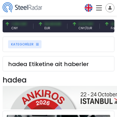
7,09 CNY
54,93 EUR
0,13 CNY
41,54
CNY
EUR
CNY/EUR
Faiz
KATEGORİLER
hadea Etiketine ait haberler
hadea