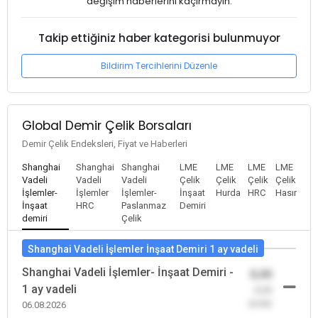
değişim haberlerini kaçırmayın.
Takip ettiğiniz haber kategorisi bulunmuyor
Bildirim Tercihlerini Düzenle
Global Demir Çelik Borsaları
Demir Çelik Endeksleri, Fiyat ve Haberleri
Shanghai
Shanghai
Shanghai
LME
LME
LME
LME
Vadeli
Vadeli
Vadeli
Çelik
Çelik
Çelik
Çelik
İşlemler-
İşlemler
İşlemler-
İnşaat
Hurda
HRC
Hasır
İnşaat
HRC
Paslanmaz
Demiri
demiri
Çelik
Shanghai Vadeli İşlemler İnşaat Demiri 1 ay vadeli
Shanghai Vadeli İşlemler- İnşaat Demiri -
0,00
1 ay vadeli
-0,00
(0,00)
06.08.2026