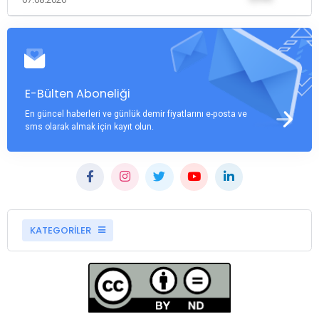
E-Bülten Aboneliği
En güncel haberleri ve günlük demir fiyatlarını e-posta ve
sms olarak almak için kayıt olun.
KATEGORİLER