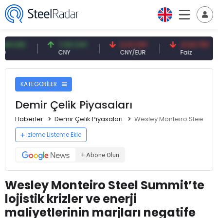
7,09 CNY
0,13 CNY
41,53 TRY
CNY
CNY/EUR
Faiz
KATEGORİLER
Demir Çelik Piyasaları
Haberler
Demir Çelik Piyasaları
Wesley Monteiro Steel Summit
İzleme Listeme Ekle
+ Abone Olun
Wesley Monteiro Steel Summit’te
lojistik krizler ve enerji
maliyetlerinin marjları negatife