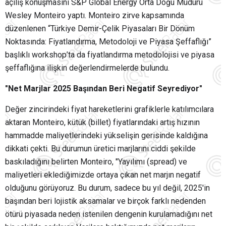
açılış konuşmasını S&P Global Energy Orta Doğu Müdürü
Wesley Monteiro yaptı. Monteiro zirve kapsamında
düzenlenen “Türkiye Demir-Çelik Piyasaları Bir Dönüm
Noktasında: Fiyatlandırma, Metodoloji ve Piyasa Şeffaflığı”
başlıklı workshop’ta da fiyatlandırma metodolojisi ve piyasa
şeffaflığına ilişkin değerlendirmelerde bulundu.
"Net Marjlar 2025 Başından Beri Negatif Seyrediyor"
Değer zincirindeki fiyat hareketlerini grafiklerle katılımcılara
aktaran Monteiro, kütük (billet) fiyatlarındaki artış hızının
hammadde maliyetlerindeki yükselişin gerisinde kaldığına
dikkati çekti. Bu durumun üretici marjlarını ciddi şekilde
baskıladığını belirten Monteiro, "Yayılımı (spread) ve
maliyetleri eklediğimizde ortaya çıkan net marjın negatif
olduğunu görüyoruz. Bu durum, sadece bu yıl değil, 2025'in
başından beri lojistik aksamalar ve birçok farklı nedenden
ötürü piyasada neden istenilen dengenin kurulamadığını net