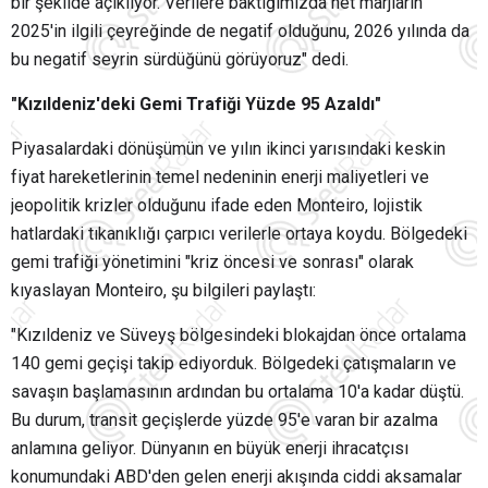
bir şekilde açıklıyor. Verilere baktığımızda net marjların
2025'in ilgili çeyreğinde de negatif olduğunu, 2026 yılında da
bu negatif seyrin sürdüğünü görüyoruz" dedi.
"Kızıldeniz'deki Gemi Trafiği Yüzde 95 Azaldı"
Piyasalardaki dönüşümün ve yılın ikinci yarısındaki keskin
fiyat hareketlerinin temel nedeninin enerji maliyetleri ve
jeopolitik krizler olduğunu ifade eden Monteiro, lojistik
hatlardaki tıkanıklığı çarpıcı verilerle ortaya koydu. Bölgedeki
gemi trafiği yönetimini "kriz öncesi ve sonrası" olarak
kıyaslayan Monteiro, şu bilgileri paylaştı:
"Kızıldeniz ve Süveyş bölgesindeki blokajdan önce ortalama
140 gemi geçişi takip ediyorduk. Bölgedeki çatışmaların ve
savaşın başlamasının ardından bu ortalama 10'a kadar düştü.
Bu durum, transit geçişlerde yüzde 95'e varan bir azalma
anlamına geliyor. Dünyanın en büyük enerji ihracatçısı
konumundaki ABD'den gelen enerji akışında ciddi aksamalar