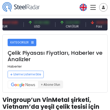
7 EUR
47,61 USD
0,13 CNY
41,53 TRY
USD
CNY/EUR
Faiz
KATEGORİLER
Çelik Piyasası Fiyatları, Haberler ve
Analizler
Haberler
İzleme Listeme Ekle
+ Abone Olun
Vingroup’un VinMetal şirketi,
Vietnam’da yeşil çelik tesisi için