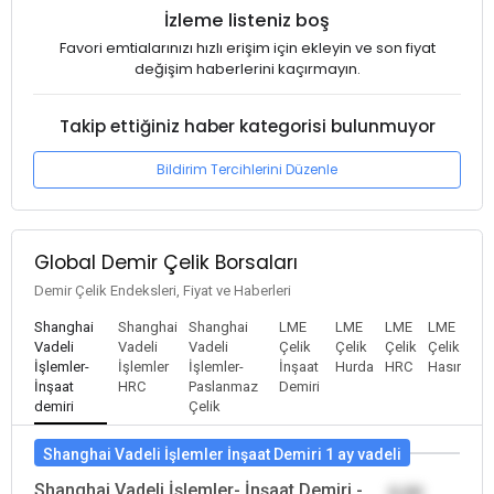
İzleme listeniz boş
Favori emtialarınızı hızlı erişim için ekleyin ve son fiyat
değişim haberlerini kaçırmayın.
Takip ettiğiniz haber kategorisi bulunmuyor
Bildirim Tercihlerini Düzenle
Global Demir Çelik Borsaları
Demir Çelik Endeksleri, Fiyat ve Haberleri
Shanghai
Shanghai
Shanghai
LME
LME
LME
LME
Vadeli
Vadeli
Vadeli
Çelik
Çelik
Çelik
Çelik
İşlemler-
İşlemler
İşlemler-
İnşaat
Hurda
HRC
Hasır
İnşaat
HRC
Paslanmaz
Demiri
demiri
Çelik
Shanghai Vadeli İşlemler İnşaat Demiri 1 ay vadeli
Shanghai Vadeli İşlemler- İnşaat Demiri -
0,00