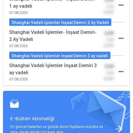
1 ay vadeli
-0,00
(0,00)
07.08.2026
Shanghai Vadeli İşlemler İnşaat Demiri 2 Ay Vadeli
Shanghai Vadeli İşlemler- İnşaat Demiri-
0,00
2 Ay Vadeli
-0,00
(0,00)
07.08.2026
Shanghai Vadeli İşlemler İnşaat Demiri 3 ay vadeli
Shanghai Vadeli İşlemler İnşaat Demiri 3
0,00
ay vadeli
-0,00
(0,00)
07.08.2026
E-Bülten Aboneliği
En güncel haberleri ve günlük demir fiyatlarını e-posta ve
sms olarak almak için kayıt olun.