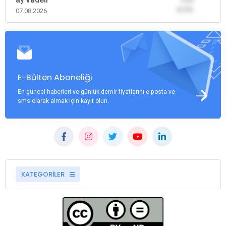
(0,00)
07.08.2026
E-Bülten Aboneliği
En güncel haberleri ve günlük demir fiyatlarını e-posta ve
sms olarak almak için kayıt olun.
KATEGORİLER