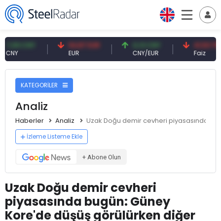
9 CNY
54,87 EUR
0,13 CNY
41,53 TRY
EUR
CNY/EUR
Faiz
KATEGORİLER
Analiz
Haberler
Analiz
Uzak Doğu demir cevheri piyasasında bugü
İzleme Listeme Ekle
+ Abone Olun
Uzak Doğu demir cevheri
piyasasında bugün: Güney
Kore'de düşüş görülürken diğer