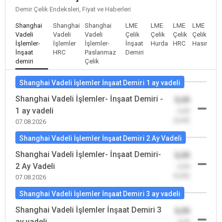
Demir Çelik Endeksleri, Fiyat ve Haberleri
Shanghai
Shanghai
Shanghai
LME
LME
LME
LME
Vadeli
Vadeli
Vadeli
Çelik
Çelik
Çelik
Çelik
İşlemler-
İşlemler
İşlemler-
İnşaat
Hurda
HRC
Hasır
İnşaat
HRC
Paslanmaz
Demiri
demiri
Çelik
Shanghai Vadeli İşlemler İnşaat Demiri 1 ay vadeli
Shanghai Vadeli İşlemler- İnşaat Demiri -
0,00
1 ay vadeli
-0,00
(0,00)
07.08.2026
Shanghai Vadeli İşlemler İnşaat Demiri 2 Ay Vadeli
Shanghai Vadeli İşlemler- İnşaat Demiri-
0,00
2 Ay Vadeli
-0,00
(0,00)
07.08.2026
Shanghai Vadeli İşlemler İnşaat Demiri 3 ay vadeli
Shanghai Vadeli İşlemler İnşaat Demiri 3
0,00
ay vadeli
-0,00