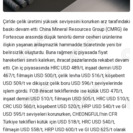
Çin'de çelik üretimi yüksek seviyesini korurken arz tarafındaki
baskı devam etti. China Mineral Resources Group (CMRG) ile
Fortescue arasında düşük tenörlü demir cevheri ürünlerine
ilişkin yaşanan anlaşmazlık hammadde ticaretinde yeni bir
belirsizlik oluşturdu. Buna rağmen iç piyasada fiyat
hareketleri sınırlı kalırken, ihracat pazarlarında rekabet devam
etti. Çin iç piyasasında HRC USD 489/t, inşaat demiri USD
467/t, filmaşin USD 500/t, çelik levha USD 516/t, köşebent
USD 509/t ve dikişsiz çelik boru USD 596/t seviyelerinde
işlem gördü. FOB ihracat tekliflerinde ise kütük USD 470/t,
inşaat demiri USD 510/t, filmaşin USD 505/t, HRC USD 510/t,
CRC USD 560/t, köşebent USD 520/t, HRP USD 540/t ve GI
USD 595/t seviyeleri korunurken, CHEONGFULI'nin CFR
Türkiye teklifleri kütük için USD 518/t, HRC USD 540/t,
filmaşin USD 558/t, HRP USD 600/t ve GI USD 625/t olarak