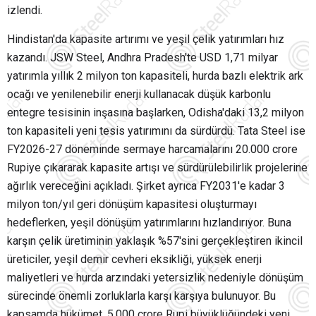
izlendi.
Hindistan'da kapasite artırımı ve yeşil çelik yatırımları hız
kazandı. JSW Steel, Andhra Pradesh'te USD 1,71 milyar
yatırımla yıllık 2 milyon ton kapasiteli, hurda bazlı elektrik ark
ocağı ve yenilenebilir enerji kullanacak düşük karbonlu
entegre tesisinin inşasına başlarken, Odisha'daki 13,2 milyon
ton kapasiteli yeni tesis yatırımını da sürdürdü. Tata Steel ise
FY2026-27 döneminde sermaye harcamalarını 20.000 crore
Rupiye çıkararak kapasite artışı ve sürdürülebilirlik projelerine
ağırlık vereceğini açıkladı. Şirket ayrıca FY2031'e kadar 3
milyon ton/yıl geri dönüşüm kapasitesi oluşturmayı
hedeflerken, yeşil dönüşüm yatırımlarını hızlandırıyor. Buna
karşın çelik üretiminin yaklaşık %57'sini gerçekleştiren ikincil
üreticiler, yeşil demir cevheri eksikliği, yüksek enerji
maliyetleri ve hurda arzındaki yetersizlik nedeniyle dönüşüm
sürecinde önemli zorluklarla karşı karşıya bulunuyor. Bu
kapsamda hükümet, 5.000 crore Rupi büyüklüğündeki yeni