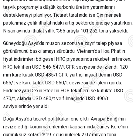
teşvik programıyla düşük karbonlu üretim yatırımlarını
desteklemeyi planlıyor. Ticaret tarafında ise Çin menşeli
paslanmaz çelik ithalatındaki artış sektörde endişe yaratırken,
Nisan ayında ithalat yıllık %65 artışla 101.252 tona yükseldi.
Güneydoğu Asya'da muson sezonu ve zayıf talep piyasa
görünümünü baskılamayı sürdürdü. Vietnam'da Hoa Phat'ın
fiyat indirimleri bölgesel HRC piyasasında rekabeti artırırken,
HRC teklifleri USD 546-547/t CFR seviyesinde izlendi. 120
mm kare kütük USD 485/t CFR, yurt içi inşaat demiri USD
655/t ve kare kütük USD 550/t seviyesinde işlem gördü.
Endonezyalı Dexin Steel'in FOB teklifleri ise kütükte USD
470/t, slabda USD 480/t ve filmaşinde USD 490/t
seviyelerinde yer aldı.
Doğu Asya'da ticaret politikaları öne çıktı. Avrupa Birliği'nin
revize ettiği korunma önlemleri kapsamında Güney Kore'nin
gümrüksüz kotası %19,7 düşürülerek 2,07 milyon tona,