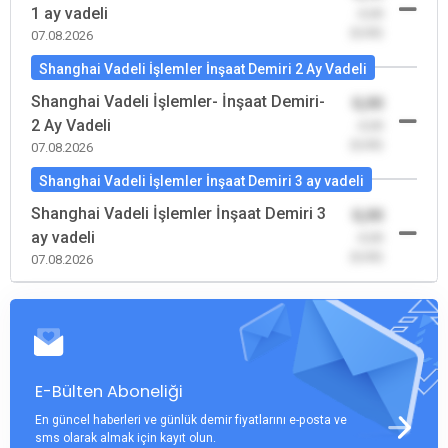
1 ay vadeli
-0,00
(0,00)
07.08.2026
Shanghai Vadeli İşlemler İnşaat Demiri 2 Ay Vadeli
Shanghai Vadeli İşlemler- İnşaat Demiri-
0,00
2 Ay Vadeli
-0,00
(0,00)
07.08.2026
Shanghai Vadeli İşlemler İnşaat Demiri 3 ay vadeli
Shanghai Vadeli İşlemler İnşaat Demiri 3
0,00
ay vadeli
-0,00
(0,00)
07.08.2026
E-Bülten Aboneliği
En güncel haberleri ve günlük demir fiyatlarını e-posta ve
sms olarak almak için kayıt olun.