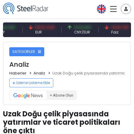
CNY
54,87 EUR
0,13 CNY
41,53 TRY
EUR
CNY/EUR
Faiz
KATEGORİLER
Analiz
Haberler
Analiz
Uzak Doğu çelik piyasasında yatırımlar ve ti
İzleme Listeme Ekle
+ Abone Olun
Uzak Doğu çelik piyasasında
yatırımlar ve ticaret politikaları
öne çıktı