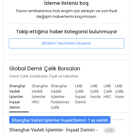
İzleme listeniz boş
Favori emtialarınızı hızlı erişim için ekleyin ve son fiyat
değişim haberlerini kaçırmayın.
Takip ettiğiniz haber kategorisi bulunmuyor
Bildirim Tercihlerini Düzenle
Global Demir Çelik Borsaları
Demir Çelik Endeksleri, Fiyat ve Haberleri
Shanghai
Shanghai
Shanghai
LME
LME
LME
LME
Vadeli
Vadeli
Vadeli
Çelik
Çelik
Çelik
Çelik
İşlemler-
İşlemler
İşlemler-
İnşaat
Hurda
HRC
Hasır
İnşaat
HRC
Paslanmaz
Demiri
demiri
Çelik
Shanghai Vadeli İşlemler İnşaat Demiri 1 ay vadeli
Shanghai Vadeli İşlemler- İnşaat Demiri -
0,00