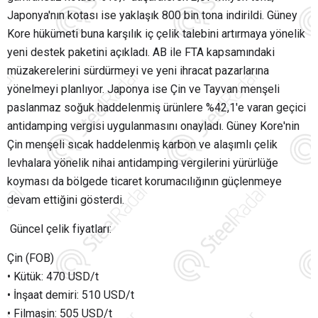
Japonya'nın kotası ise yaklaşık 800 bin tona indirildi. Güney
Kore hükümeti buna karşılık iç çelik talebini artırmaya yönelik
yeni destek paketini açıkladı. AB ile FTA kapsamındaki
müzakerelerini sürdürmeyi ve yeni ihracat pazarlarına
yönelmeyi planlıyor. Japonya ise Çin ve Tayvan menşeli
paslanmaz soğuk haddelenmiş ürünlere %42,1'e varan geçici
antidamping vergisi uygulanmasını onayladı. Güney Kore'nin
Çin menşeli sıcak haddelenmiş karbon ve alaşımlı çelik
levhalara yönelik nihai antidamping vergilerini yürürlüğe
koyması da bölgede ticaret korumacılığının güçlenmeye
devam ettiğini gösterdi.
Güncel çelik fiyatları:
Çin (FOB)
• Kütük: 470 USD/t
• İnşaat demiri: 510 USD/t
• Filmaşin: 505 USD/t