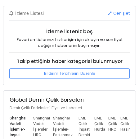
Genişlet
İzleme Listesi
İzleme listeniz boş
Favori emtialarınızı hızlı erişim için ekleyin ve son fiyat
değişim haberlerini kaçırmayın.
Takip ettiğiniz haber kategorisi bulunmuyor
Bildirim Tercihlerini Düzenle
Global Demir Çelik Borsaları
Demir Çelik Endeksleri, Fiyat ve Haberleri
Shanghai
Shanghai
Shanghai
LME
LME
LME
LME
Vadeli
Vadeli
Vadeli
Çelik
Çelik
Çelik
Çelik
İşlemler-
İşlemler
İşlemler-
İnşaat
Hurda
HRC
Hasır
İnşaat
HRC
Paslanmaz
Demiri