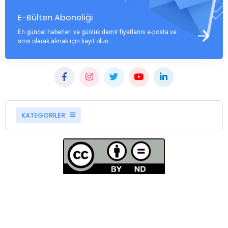
E-Bülten Aboneliği
En güncel haberleri ve günlük demir fiyatlarını e-posta ve
sms olarak almak için kayıt olun.
KATEGORİLER