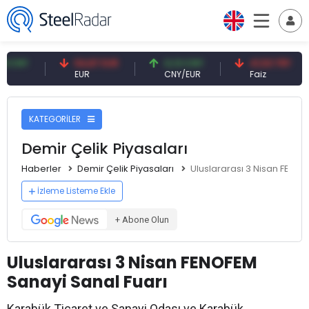
54,87 EUR
0,13 CNY
41,53 TRY
83
EUR
CNY/EUR
Faiz
Pe
KATEGORİLER
Demir Çelik Piyasaları
Haberler
Demir Çelik Piyasaları
Uluslararası 3 Nisan FENOF
İzleme Listeme Ekle
+ Abone Olun
Uluslararası 3 Nisan FENOFEM
Sanayi Sanal Fuarı
Karabük Ticaret ve Sanayi Odası ve Karabük