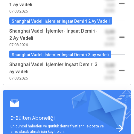
1 ay vadeli
-0,00
(0,00)
07.08.2026
Shanghai Vadeli İşlemler İnşaat Demiri 2 Ay Vadeli
Shanghai Vadeli İşlemler- İnşaat Demiri-
0,00
2 Ay Vadeli
-0,00
(0,00)
07.08.2026
Shanghai Vadeli İşlemler İnşaat Demiri 3 ay vadeli
Shanghai Vadeli İşlemler İnşaat Demiri 3
0,00
ay vadeli
-0,00
(0,00)
07.08.2026
E-Bülten Aboneliği
En güncel haberleri ve günlük demir fiyatlarını e-posta ve
sms olarak almak için kayıt olun.