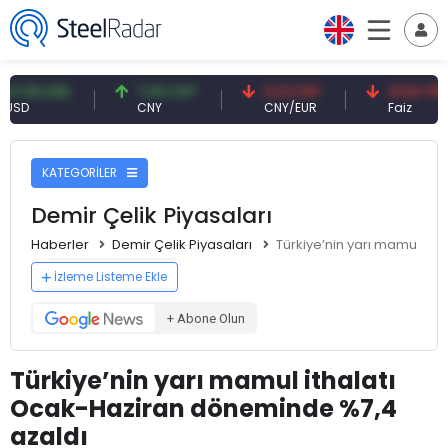
59 USD
7,09 CNY
0,13 CNY
41,53 TRY
CNY
CNY/EUR
Faiz
KATEGORİLER
Demir Çelik Piyasaları
Haberler
Demir Çelik Piyasaları
Türkiye’nin yarı mamul it
İzleme Listeme Ekle
+ Abone Olun
Türkiye’nin yarı mamul ithalatı
Ocak-Haziran döneminde %7,4
azaldı