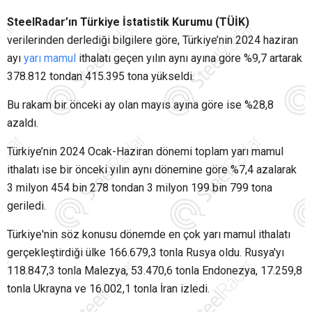
SteelRadar’ın Türkiye İstatistik Kurumu (TÜİK)
verilerinden derlediği bilgilere göre, Türkiye’nin 2024 haziran
ayı
yarı mamul
ithalatı geçen yılın aynı ayına göre %9,7 artarak
378.812 tondan 415.395 tona yükseldi.
Bu rakam bir önceki ay olan mayıs ayına göre ise %28,8
azaldı.
Türkiye’nin 2024 Ocak-Haziran dönemi toplam yarı mamul
ithalatı ise bir önceki yılın aynı dönemine göre %7,4 azalarak
3 milyon 454 bin 278 tondan 3 milyon 199 bin 799 tona
geriledi.
Türkiye'nin söz konusu dönemde en çok yarı mamul ithalatı
gerçekleştirdiği ülke 166.679,3 tonla Rusya oldu. Rusya'yı
118.847,3 tonla Malezya, 53.470,6 tonla Endonezya, 17.259,8
tonla Ukrayna ve 16.002,1 tonla İran izledi.