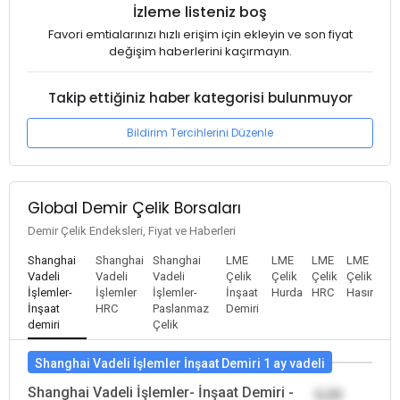
İzleme listeniz boş
Favori emtialarınızı hızlı erişim için ekleyin ve son fiyat
değişim haberlerini kaçırmayın.
Takip ettiğiniz haber kategorisi bulunmuyor
Bildirim Tercihlerini Düzenle
Global Demir Çelik Borsaları
Demir Çelik Endeksleri, Fiyat ve Haberleri
Shanghai
Shanghai
Shanghai
LME
LME
LME
LME
Vadeli
Vadeli
Vadeli
Çelik
Çelik
Çelik
Çelik
İşlemler-
İşlemler
İşlemler-
İnşaat
Hurda
HRC
Hasır
İnşaat
HRC
Paslanmaz
Demiri
demiri
Çelik
Shanghai Vadeli İşlemler İnşaat Demiri 1 ay vadeli
Shanghai Vadeli İşlemler- İnşaat Demiri -
0,00